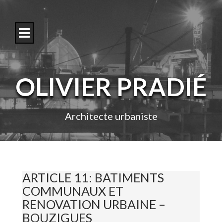
S
k
i
p
t
o
c
o
OLIVIER PRADIÉ
n
t
e
n
Architecte urbaniste
t
ARTICLE 11: BATIMENTS
COMMUNAUX ET
RENOVATION URBAINE –
BOUZIGUES