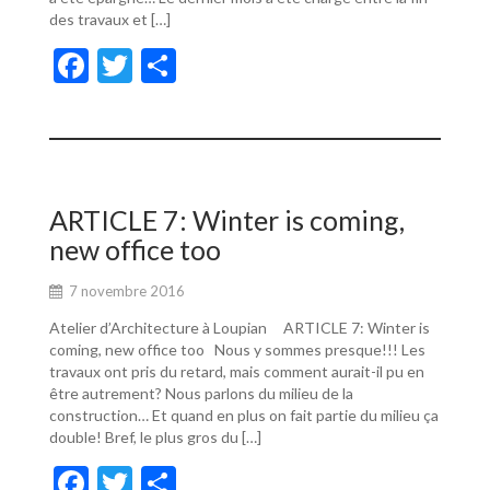
des travaux et […]
F
T
P
ac
w
ar
e
itt
ta
b
er
g
o
er
ARTICLE 7: Winter is coming,
o
new office too
k
7 novembre 2016
Atelier d’Architecture à Loupian ARTICLE 7: Winter is
coming, new office too Nous y sommes presque!!! Les
travaux ont pris du retard, mais comment aurait-il pu en
être autrement? Nous parlons du milieu de la
construction… Et quand en plus on fait partie du milieu ça
double! Bref, le plus gros du […]
F
T
P