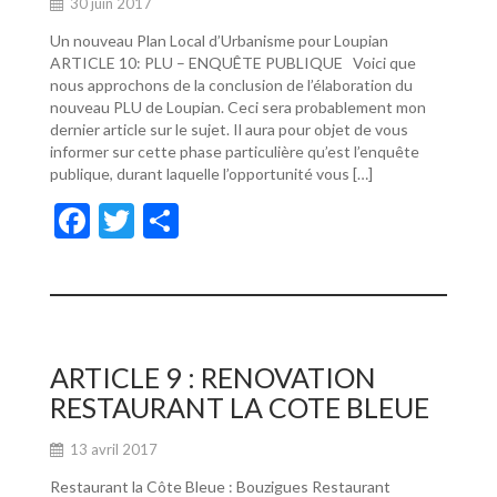
30 juin 2017
Un nouveau Plan Local d’Urbanisme pour Loupian
ARTICLE 10: PLU – ENQUÊTE PUBLIQUE Voici que
nous approchons de la conclusion de l’élaboration du
nouveau PLU de Loupian. Ceci sera probablement mon
dernier article sur le sujet. Il aura pour objet de vous
informer sur cette phase particulière qu’est l’enquête
publique, durant laquelle l’opportunité vous […]
F
T
P
ac
w
ar
e
itt
ta
b
er
g
o
er
ARTICLE 9 : RENOVATION
o
RESTAURANT LA COTE BLEUE
k
13 avril 2017
Restaurant la Côte Bleue : Bouzigues Restaurant