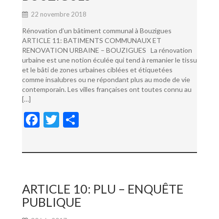
22 novembre 2018
Rénovation d’un bâtiment communal à Bouzigues
ARTICLE 11: BATIMENTS COMMUNAUX ET
RENOVATION URBAINE – BOUZIGUES La rénovation
urbaine est une notion éculée qui tend à remanier le tissu
et le bâti de zones urbaines ciblées et étiquetées
comme insalubres ou ne répondant plus au mode de vie
contemporain. Les villes françaises ont toutes connu au
[…]
F
T
P
ac
w
ar
e
itt
ta
b
er
g
o
er
ARTICLE 10: PLU – ENQUÊTE
o
PUBLIQUE
k