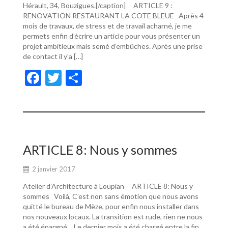
Hérault, 34, Bouzigues.[/caption] ARTICLE 9 :
RENOVATION RESTAURANT LA COTE BLEUE Après 4
mois de travaux, de stress et de travail acharné, je me
permets enfin d’écrire un article pour vous présenter un
projet ambitieux mais semé d’embûches. Après une prise
de contact il y’a […]
F
T
P
ac
w
ar
e
itt
ta
b
er
g
o
er
ARTICLE 8: Nous y sommes
o
2 janvier 2017
k
Atelier d’Architecture à Loupian ARTICLE 8: Nous y
sommes Voilà, C’est non sans émotion que nous avons
quitté le bureau de Mèze, pour enfin nous installer dans
nos nouveaux locaux. La transition est rude, rien ne nous
a été épargné… Le dernier mois a été chargé entre la fin