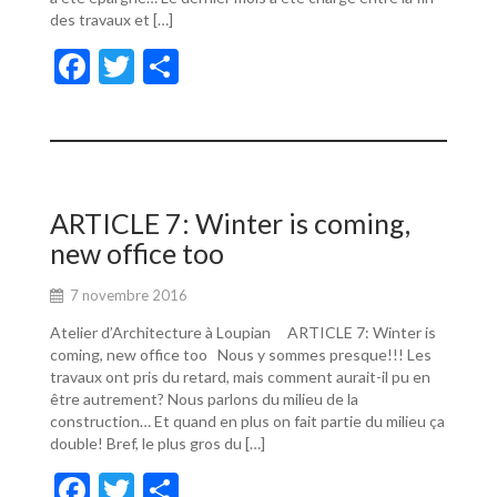
des travaux et […]
F
T
P
ac
w
ar
e
itt
ta
b
er
g
o
er
ARTICLE 7: Winter is coming,
o
new office too
k
7 novembre 2016
Atelier d’Architecture à Loupian ARTICLE 7: Winter is
coming, new office too Nous y sommes presque!!! Les
travaux ont pris du retard, mais comment aurait-il pu en
être autrement? Nous parlons du milieu de la
construction… Et quand en plus on fait partie du milieu ça
double! Bref, le plus gros du […]
F
T
P