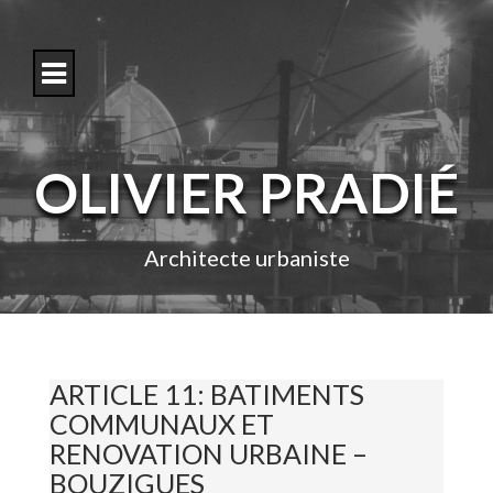
S
k
i
p
t
o
c
o
OLIVIER PRADIÉ
n
t
e
n
Architecte urbaniste
t
ARTICLE 11: BATIMENTS
COMMUNAUX ET
RENOVATION URBAINE –
BOUZIGUES