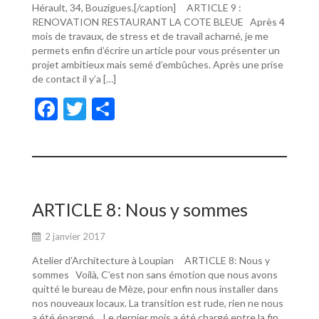
Hérault, 34, Bouzigues.[/caption] ARTICLE 9 :
RENOVATION RESTAURANT LA COTE BLEUE Après 4
mois de travaux, de stress et de travail acharné, je me
permets enfin d’écrire un article pour vous présenter un
projet ambitieux mais semé d’embûches. Après une prise
de contact il y’a […]
F
T
P
ac
w
ar
e
itt
ta
b
er
g
o
er
ARTICLE 8: Nous y sommes
o
2 janvier 2017
k
Atelier d’Architecture à Loupian ARTICLE 8: Nous y
sommes Voilà, C’est non sans émotion que nous avons
quitté le bureau de Mèze, pour enfin nous installer dans
nos nouveaux locaux. La transition est rude, rien ne nous
a été épargné… Le dernier mois a été chargé entre la fin