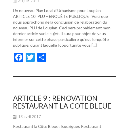
30 juin 2017
Un nouveau Plan Local d’Urbanisme pour Loupian
ARTICLE 10: PLU – ENQUÊTE PUBLIQUE Voici que
nous approchons de la conclusion de l’élaboration du
nouveau PLU de Loupian. Ceci sera probablement mon
dernier article sur le sujet. Il aura pour objet de vous
informer sur cette phase particulière qu’est l’enquête
publique, durant laquelle l’opportunité vous […]
F
T
P
ac
w
ar
e
itt
ta
b
er
g
o
er
ARTICLE 9 : RENOVATION
o
RESTAURANT LA COTE BLEUE
k
13 avril 2017
Restaurant la Côte Bleue : Bouzigues Restaurant