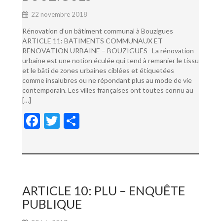
22 novembre 2018
Rénovation d’un bâtiment communal à Bouzigues
ARTICLE 11: BATIMENTS COMMUNAUX ET
RENOVATION URBAINE – BOUZIGUES La rénovation
urbaine est une notion éculée qui tend à remanier le tissu
et le bâti de zones urbaines ciblées et étiquetées
comme insalubres ou ne répondant plus au mode de vie
contemporain. Les villes françaises ont toutes connu au
[…]
F
T
P
ac
w
ar
e
itt
ta
b
er
g
o
er
ARTICLE 10: PLU – ENQUÊTE
o
PUBLIQUE
k