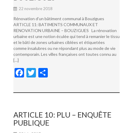
22 novembre 2018
Rénovation d’un bâtiment communal à Bouzigues
ARTICLE 11: BATIMENTS COMMUNAUX ET
RENOVATION URBAINE – BOUZIGUES La rénovation
urbaine est une notion éculée qui tend à remanier le tissu
et le bâti de zones urbaines ciblées et étiquetées
comme insalubres ou ne répondant plus au mode de vie
contemporain. Les villes françaises ont toutes connu au
[…]
F
T
P
ac
w
ar
e
itt
ta
b
er
g
o
er
ARTICLE 10: PLU – ENQUÊTE
o
PUBLIQUE
k