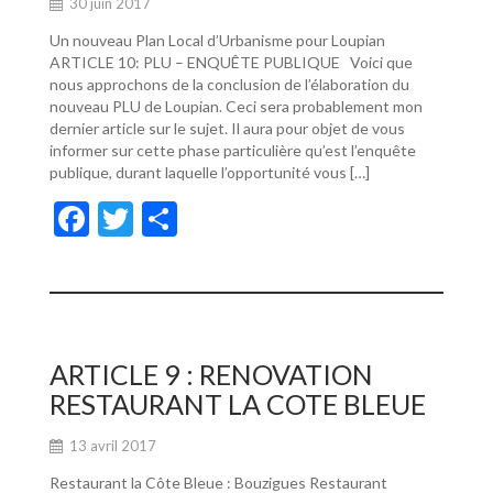
30 juin 2017
Un nouveau Plan Local d’Urbanisme pour Loupian
ARTICLE 10: PLU – ENQUÊTE PUBLIQUE Voici que
nous approchons de la conclusion de l’élaboration du
nouveau PLU de Loupian. Ceci sera probablement mon
dernier article sur le sujet. Il aura pour objet de vous
informer sur cette phase particulière qu’est l’enquête
publique, durant laquelle l’opportunité vous […]
F
T
P
ac
w
ar
e
itt
ta
b
er
g
o
er
ARTICLE 9 : RENOVATION
o
RESTAURANT LA COTE BLEUE
k
13 avril 2017
Restaurant la Côte Bleue : Bouzigues Restaurant