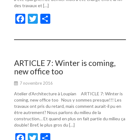
des travaux et […]
F
T
P
ac
w
ar
e
itt
ta
b
er
g
o
er
ARTICLE 7: Winter is coming,
o
new office too
k
7 novembre 2016
Atelier d’Architecture à Loupian ARTICLE 7: Winter is
coming, new office too Nous y sommes presque!!! Les
travaux ont pris du retard, mais comment aurait-il pu en
être autrement? Nous parlons du milieu de la
construction… Et quand en plus on fait partie du milieu ça
double! Bref, le plus gros du […]
F
T
P