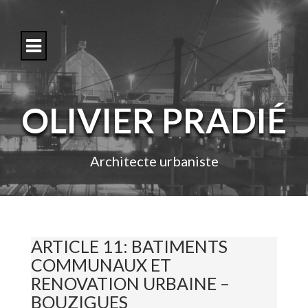
S
k
i
p
t
o
c
o
OLIVIER PRADIÉ
n
t
e
n
Architecte urbaniste
t
ARTICLE 11: BATIMENTS
COMMUNAUX ET
RENOVATION URBAINE –
BOUZIGUES