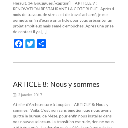
Hérault, 34, Bouzigues.[/caption] ARTICLE 9 :
RENOVATION RESTAURANT LA COTE BLEUE Après 4
mois de travaux, de stress et de travail acharné, je me
permets enfin d’écrire un article pour vous présenter un
projet ambitieux mais semé d’embûches. Après une prise
de contact il y’a […]
F
T
P
ac
w
ar
e
itt
ta
b
er
g
o
er
ARTICLE 8: Nous y sommes
o
2 janvier 2017
k
Atelier d’Architecture à Loupian ARTICLE 8: Nous y
sommes Voilà, C’est non sans émotion que nous avons
quitté le bureau de Mèze, pour enfin nous installer dans
nos nouveaux locaux. La transition est rude, rien ne nous
a été épargné… Le dernier mois a été chargé entre la fin