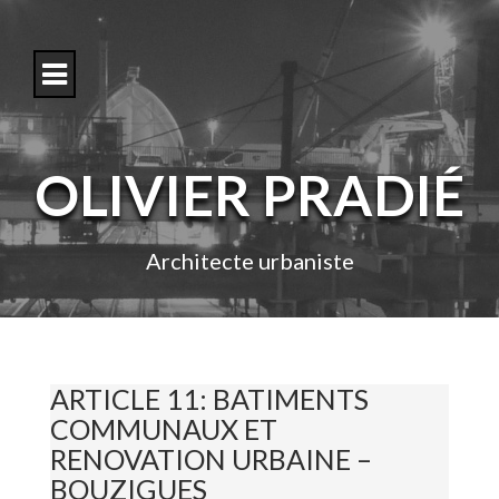
S
k
i
p
t
o
c
o
OLIVIER PRADIÉ
n
t
e
n
Architecte urbaniste
t
ARTICLE 11: BATIMENTS
COMMUNAUX ET
RENOVATION URBAINE –
BOUZIGUES