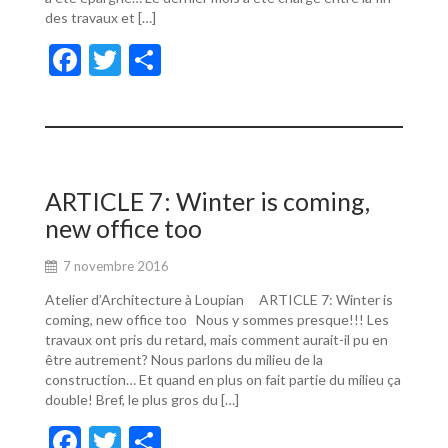
des travaux et […]
F
T
P
ac
w
ar
e
itt
ta
b
er
g
o
er
ARTICLE 7: Winter is coming,
o
new office too
k
7 novembre 2016
Atelier d’Architecture à Loupian ARTICLE 7: Winter is
coming, new office too Nous y sommes presque!!! Les
travaux ont pris du retard, mais comment aurait-il pu en
être autrement? Nous parlons du milieu de la
construction… Et quand en plus on fait partie du milieu ça
double! Bref, le plus gros du […]
F
T
P