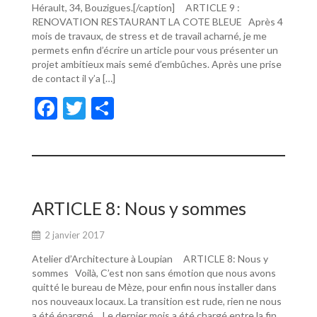
Hérault, 34, Bouzigues.[/caption] ARTICLE 9 :
RENOVATION RESTAURANT LA COTE BLEUE Après 4
mois de travaux, de stress et de travail acharné, je me
permets enfin d’écrire un article pour vous présenter un
projet ambitieux mais semé d’embûches. Après une prise
de contact il y’a […]
F
T
P
ac
w
ar
e
itt
ta
b
er
g
o
er
ARTICLE 8: Nous y sommes
o
2 janvier 2017
k
Atelier d’Architecture à Loupian ARTICLE 8: Nous y
sommes Voilà, C’est non sans émotion que nous avons
quitté le bureau de Mèze, pour enfin nous installer dans
nos nouveaux locaux. La transition est rude, rien ne nous
a été épargné… Le dernier mois a été chargé entre la fin