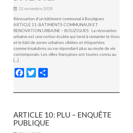
22 novembre 2018
Rénovation d’un bâtiment communal à Bouzigues
ARTICLE 11: BATIMENTS COMMUNAUX ET
RENOVATION URBAINE – BOUZIGUES La rénovation
urbaine est une notion éculée qui tend à remanier le tissu
et le bâti de zones urbaines ciblées et étiquetées
comme insalubres ou ne répondant plus au mode de vie
contemporain. Les villes françaises ont toutes connu au
[…]
F
T
P
ac
w
ar
e
itt
ta
b
er
g
o
er
ARTICLE 10: PLU – ENQUÊTE
o
PUBLIQUE
k