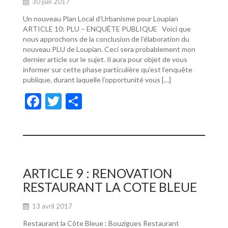
30 juin 2017
Un nouveau Plan Local d’Urbanisme pour Loupian
ARTICLE 10: PLU – ENQUÊTE PUBLIQUE Voici que
nous approchons de la conclusion de l’élaboration du
nouveau PLU de Loupian. Ceci sera probablement mon
dernier article sur le sujet. Il aura pour objet de vous
informer sur cette phase particulière qu’est l’enquête
publique, durant laquelle l’opportunité vous […]
F
T
P
ac
w
ar
e
itt
ta
b
er
g
o
er
ARTICLE 9 : RENOVATION
o
RESTAURANT LA COTE BLEUE
k
13 avril 2017
Restaurant la Côte Bleue : Bouzigues Restaurant