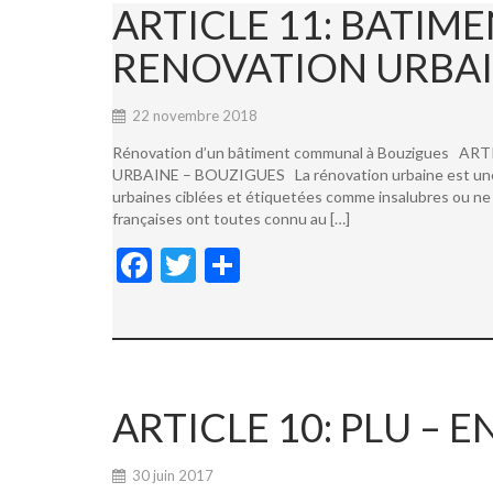
ARTICLE 11: BATI
RENOVATION URBAI
22 novembre 2018
Rénovation d’un bâtiment communal à Bouzigues
URBAINE – BOUZIGUES La rénovation urbaine est une not
urbaines ciblées et étiquetées comme insalubres ou ne 
françaises ont toutes connu au […]
F
T
P
ac
w
ar
e
itt
ta
b
er
g
o
er
ARTICLE 10: PLU –
o
k
30 juin 2017