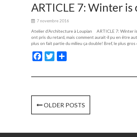
o
er
ARTICLE 7: Winter is 
o
k
7 novembre 2016
Atelier d’Architecture à Loupian ARTICLE 7: Winter i
ont pris du retard, mais comment aurait-il pu en être a
plus on fait partie du milieu ça double! Bref, le plus gros
F
T
P
ac
w
ar
e
itt
ta
b
er
g
o
er
o
P
OLDER POSTS
k
o
s