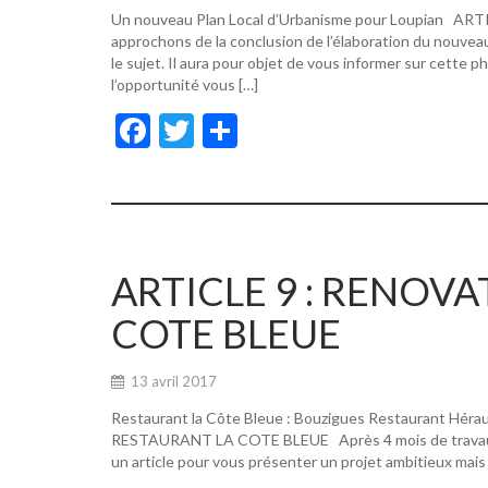
Un nouveau Plan Local d’Urbanisme pour Loupian A
approchons de la conclusion de l’élaboration du nouvea
le sujet. Il aura pour objet de vous informer sur cette p
l’opportunité vous […]
F
T
P
ac
w
ar
e
itt
ta
b
er
g
o
er
ARTICLE 9 : RENOV
o
COTE BLEUE
k
13 avril 2017
Restaurant la Côte Bleue : Bouzigues Restaurant Hér
RESTAURANT LA COTE BLEUE Après 4 mois de travaux, de
un article pour vous présenter un projet ambitieux mais