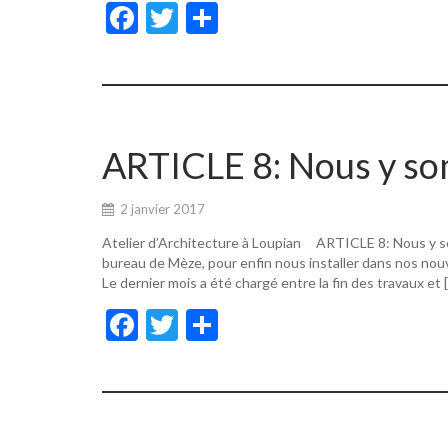
F
T
P
ac
w
ar
e
itt
ta
b
er
g
o
er
ARTICLE 8: Nous y s
o
k
2 janvier 2017
Atelier d’Architecture à Loupian ARTICLE 8: Nous y s
bureau de Mèze, pour enfin nous installer dans nos nouv
Le dernier mois a été chargé entre la fin des travaux et 
F
T
P
ac
w
ar
e
itt
ta
b
er
g