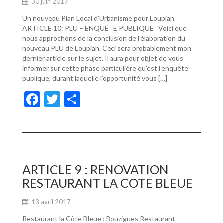
30 juin 2017
Un nouveau Plan Local d’Urbanisme pour Loupian
ARTICLE 10: PLU – ENQUÊTE PUBLIQUE Voici que
nous approchons de la conclusion de l’élaboration du
nouveau PLU de Loupian. Ceci sera probablement mon
dernier article sur le sujet. Il aura pour objet de vous
informer sur cette phase particulière qu’est l’enquête
publique, durant laquelle l’opportunité vous […]
F
T
P
ac
w
ar
e
itt
ta
b
er
g
o
er
ARTICLE 9 : RENOVATION
o
RESTAURANT LA COTE BLEUE
k
13 avril 2017
Restaurant la Côte Bleue : Bouzigues Restaurant