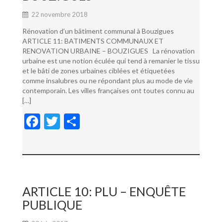
22 novembre 2018
Rénovation d’un bâtiment communal à Bouzigues
ARTICLE 11: BATIMENTS COMMUNAUX ET
RENOVATION URBAINE – BOUZIGUES La rénovation
urbaine est une notion éculée qui tend à remanier le tissu
et le bâti de zones urbaines ciblées et étiquetées
comme insalubres ou ne répondant plus au mode de vie
contemporain. Les villes françaises ont toutes connu au
[…]
F
T
P
ac
w
ar
e
itt
ta
b
er
g
o
er
ARTICLE 10: PLU – ENQUÊTE
o
PUBLIQUE
k