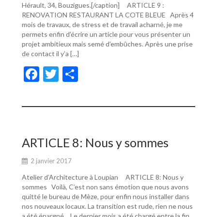
Hérault, 34, Bouzigues.[/caption] ARTICLE 9 :
RENOVATION RESTAURANT LA COTE BLEUE Après 4
mois de travaux, de stress et de travail acharné, je me
permets enfin d’écrire un article pour vous présenter un
projet ambitieux mais semé d’embûches. Après une prise
de contact il y’a […]
F
T
P
ac
w
ar
e
itt
ta
b
er
g
o
er
ARTICLE 8: Nous y sommes
o
2 janvier 2017
k
Atelier d’Architecture à Loupian ARTICLE 8: Nous y
sommes Voilà, C’est non sans émotion que nous avons
quitté le bureau de Mèze, pour enfin nous installer dans
nos nouveaux locaux. La transition est rude, rien ne nous
a été épargné… Le dernier mois a été chargé entre la fin