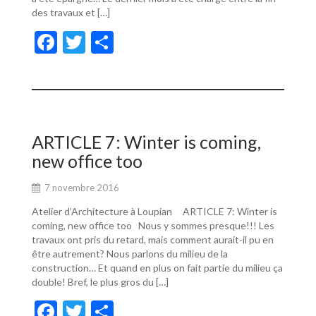
des travaux et […]
F
T
P
ac
w
ar
e
itt
ta
b
er
g
o
er
ARTICLE 7: Winter is coming,
o
new office too
k
7 novembre 2016
Atelier d’Architecture à Loupian ARTICLE 7: Winter is
coming, new office too Nous y sommes presque!!! Les
travaux ont pris du retard, mais comment aurait-il pu en
être autrement? Nous parlons du milieu de la
construction… Et quand en plus on fait partie du milieu ça
double! Bref, le plus gros du […]
F
T
P