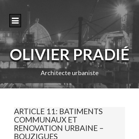
S
k
i
p
t
o
c
o
OLIVIER PRADIÉ
n
t
e
n
Architecte urbaniste
t
ARTICLE 11: BATIMENTS
COMMUNAUX ET
RENOVATION URBAINE –
BOUZIGUES