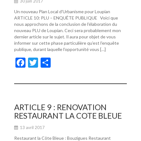
30 juin 2017
Un nouveau Plan Local d’Urbanisme pour Loupian
ARTICLE 10: PLU – ENQUÊTE PUBLIQUE Voici que
nous approchons de la conclusion de l’élaboration du
nouveau PLU de Loupian. Ceci sera probablement mon
dernier article sur le sujet. Il aura pour objet de vous
informer sur cette phase particulière qu’est l’enquête
publique, durant laquelle l’opportunité vous […]
F
T
P
ac
w
ar
e
itt
ta
b
er
g
o
er
ARTICLE 9 : RENOVATION
o
RESTAURANT LA COTE BLEUE
k
13 avril 2017
Restaurant la Côte Bleue : Bouzigues Restaurant