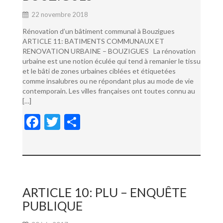
22 novembre 2018
Rénovation d’un bâtiment communal à Bouzigues
ARTICLE 11: BATIMENTS COMMUNAUX ET
RENOVATION URBAINE – BOUZIGUES La rénovation
urbaine est une notion éculée qui tend à remanier le tissu
et le bâti de zones urbaines ciblées et étiquetées
comme insalubres ou ne répondant plus au mode de vie
contemporain. Les villes françaises ont toutes connu au
[…]
F
T
P
ac
w
ar
e
itt
ta
b
er
g
o
er
ARTICLE 10: PLU – ENQUÊTE
o
PUBLIQUE
k