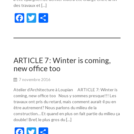
des travaux et […]
F
T
P
ac
w
ar
e
itt
ta
b
er
g
o
er
ARTICLE 7: Winter is coming,
o
new office too
k
7 novembre 2016
Atelier d’Architecture à Loupian ARTICLE 7: Winter is
coming, new office too Nous y sommes presque!!! Les
travaux ont pris du retard, mais comment aurait-il pu en
être autrement? Nous parlons du milieu de la
construction… Et quand en plus on fait partie du milieu ça
double! Bref, le plus gros du […]
F
T
P