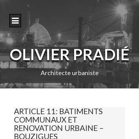
S
k
i
p
t
o
c
o
OLIVIER PRADIÉ
n
t
e
n
Architecte urbaniste
t
ARTICLE 11: BATIMENTS
COMMUNAUX ET
RENOVATION URBAINE –
BOUZIGUES