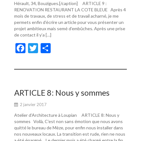
Hérault, 34, Bouzigues.[/caption] ARTICLE 9 :
RENOVATION RESTAURANT LA COTE BLEUE Après 4
mois de travaux, de stress et de travail acharné, je me
permets enfin d’écrire un article pour vous présenter un
projet ambitieux mais semé d’embûches. Après une prise
de contact il y’a […]
F
T
P
ac
w
ar
e
itt
ta
b
er
g
o
er
ARTICLE 8: Nous y sommes
o
2 janvier 2017
k
Atelier d’Architecture à Loupian ARTICLE 8: Nous y
sommes Voilà, C’est non sans émotion que nous avons
quitté le bureau de Mèze, pour enfin nous installer dans
nos nouveaux locaux. La transition est rude, rien ne nous
a été épargné… Le dernier mois a été chargé entre la fin