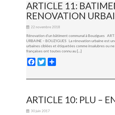
ARTICLE 11: BATI
RENOVATION URBAI
22 novembre 2018
Rénovation d’un bâtiment communal à Bouzigues
URBAINE – BOUZIGUES La rénovation urbaine est une not
urbaines ciblées et étiquetées comme insalubres ou ne 
françaises ont toutes connu au […]
F
T
P
ac
w
ar
e
itt
ta
b
er
g
o
er
ARTICLE 10: PLU –
o
k
30 juin 2017