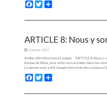
F
T
P
ac
w
ar
e
itt
ta
b
er
g
o
er
ARTICLE 8: Nous y s
o
k
2 janvier 2017
Atelier d’Architecture à Loupian ARTICLE 8: Nous y s
bureau de Mèze, pour enfin nous installer dans nos nouv
Le dernier mois a été chargé entre la fin des travaux et 
F
T
P
ac
w
ar
e
itt
ta
b
er
g