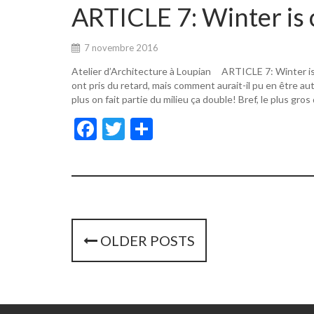
o
er
ARTICLE 7: Winter is 
o
k
7 novembre 2016
Atelier d’Architecture à Loupian ARTICLE 7: Winter i
ont pris du retard, mais comment aurait-il pu en être a
plus on fait partie du milieu ça double! Bref, le plus gros
F
T
P
ac
w
ar
e
itt
ta
b
er
g
o
er
o
P
OLDER POSTS
k
o
s