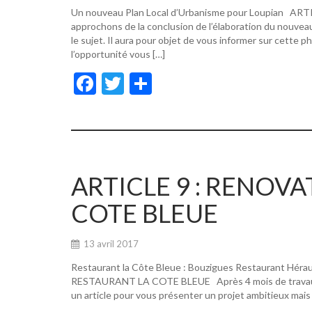
Un nouveau Plan Local d’Urbanisme pour Loupian A
approchons de la conclusion de l’élaboration du nouvea
le sujet. Il aura pour objet de vous informer sur cette p
l’opportunité vous […]
F
T
P
ac
w
ar
e
itt
ta
b
er
g
o
er
ARTICLE 9 : RENOV
o
COTE BLEUE
k
13 avril 2017
Restaurant la Côte Bleue : Bouzigues Restaurant Hér
RESTAURANT LA COTE BLEUE Après 4 mois de travaux, de
un article pour vous présenter un projet ambitieux mais