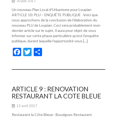
30 juin 2017
Un nouveau Plan Local d’Urbanisme pour Loupian
ARTICLE 10: PLU – ENQUÊTE PUBLIQUE Voici que
nous approchons de la conclusion de l’élaboration du
nouveau PLU de Loupian. Ceci sera probablement mon
dernier article sur le sujet. Il aura pour objet de vous
informer sur cette phase particulière qu’est l’enquête
publique, durant laquelle l’opportunité vous […]
F
T
P
ac
w
ar
e
itt
ta
b
er
g
o
er
ARTICLE 9 : RENOVATION
o
RESTAURANT LA COTE BLEUE
k
13 avril 2017
Restaurant la Côte Bleue : Bouzigues Restaurant