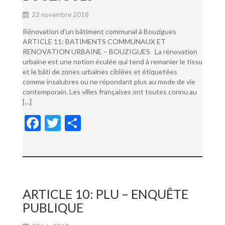
22 novembre 2018
Rénovation d’un bâtiment communal à Bouzigues
ARTICLE 11: BATIMENTS COMMUNAUX ET
RENOVATION URBAINE – BOUZIGUES La rénovation
urbaine est une notion éculée qui tend à remanier le tissu
et le bâti de zones urbaines ciblées et étiquetées
comme insalubres ou ne répondant plus au mode de vie
contemporain. Les villes françaises ont toutes connu au
[…]
F
T
P
ac
w
ar
e
itt
ta
b
er
g
o
er
ARTICLE 10: PLU – ENQUÊTE
o
PUBLIQUE
k