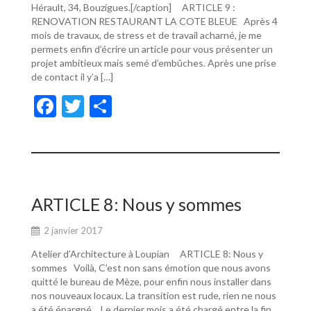
Hérault, 34, Bouzigues.[/caption] ARTICLE 9 :
RENOVATION RESTAURANT LA COTE BLEUE Après 4
mois de travaux, de stress et de travail acharné, je me
permets enfin d’écrire un article pour vous présenter un
projet ambitieux mais semé d’embûches. Après une prise
de contact il y’a […]
F
T
P
ac
w
ar
e
itt
ta
b
er
g
o
er
ARTICLE 8: Nous y sommes
o
2 janvier 2017
k
Atelier d’Architecture à Loupian ARTICLE 8: Nous y
sommes Voilà, C’est non sans émotion que nous avons
quitté le bureau de Mèze, pour enfin nous installer dans
nos nouveaux locaux. La transition est rude, rien ne nous
a été épargné… Le dernier mois a été chargé entre la fin