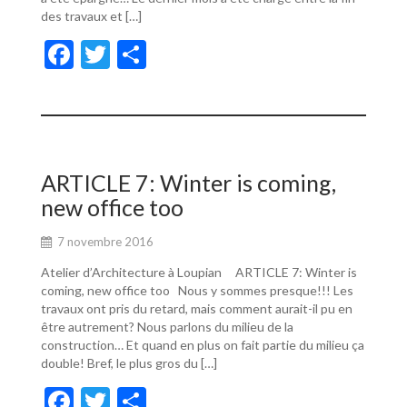
des travaux et […]
F
T
P
ac
w
ar
e
itt
ta
b
er
g
o
er
ARTICLE 7: Winter is coming,
o
new office too
k
7 novembre 2016
Atelier d’Architecture à Loupian ARTICLE 7: Winter is
coming, new office too Nous y sommes presque!!! Les
travaux ont pris du retard, mais comment aurait-il pu en
être autrement? Nous parlons du milieu de la
construction… Et quand en plus on fait partie du milieu ça
double! Bref, le plus gros du […]
F
T
P