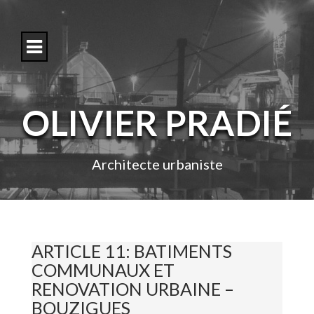
S
k
i
p
t
o
c
o
OLIVIER PRADIÉ
n
t
e
n
Architecte urbaniste
t
ARTICLE 11: BATIMENTS
COMMUNAUX ET
RENOVATION URBAINE –
BOUZIGUES