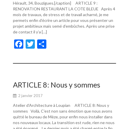
Hérault, 34, Bouzigues.[/caption] ARTICLE 9 :
RENOVATION RESTAURANT LA COTE BLEUE Après 4
mois de travaux, de stress et de travail acharné, je me
permets enfin d’écrire un article pour vous présenter un
projet ambitieux mais semé d’embûches. Après une prise
de contact il y’a […]
F
T
P
ac
w
ar
e
itt
ta
b
er
g
o
er
ARTICLE 8: Nous y sommes
o
2 janvier 2017
k
Atelier d’Architecture à Loupian ARTICLE 8: Nous y
sommes Voilà, C’est non sans émotion que nous avons
quitté le bureau de Mèze, pour enfin nous installer dans
nos nouveaux locaux. La transition est rude, rien ne nous
a été épargné… Le dernier mois a été chargé entre la fin