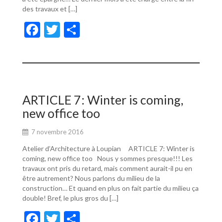
des travaux et […]
F
T
P
ac
w
ar
e
itt
ta
b
er
g
o
er
ARTICLE 7: Winter is coming,
o
new office too
k
7 novembre 2016
Atelier d’Architecture à Loupian ARTICLE 7: Winter is
coming, new office too Nous y sommes presque!!! Les
travaux ont pris du retard, mais comment aurait-il pu en
être autrement? Nous parlons du milieu de la
construction… Et quand en plus on fait partie du milieu ça
double! Bref, le plus gros du […]
F
T
P