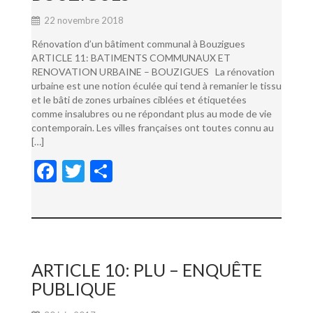
22 novembre 2018
Rénovation d’un bâtiment communal à Bouzigues
ARTICLE 11: BATIMENTS COMMUNAUX ET
RENOVATION URBAINE – BOUZIGUES La rénovation
urbaine est une notion éculée qui tend à remanier le tissu
et le bâti de zones urbaines ciblées et étiquetées
comme insalubres ou ne répondant plus au mode de vie
contemporain. Les villes françaises ont toutes connu au
[…]
F
T
P
ac
w
ar
e
itt
ta
b
er
g
o
er
ARTICLE 10: PLU – ENQUÊTE
o
PUBLIQUE
k