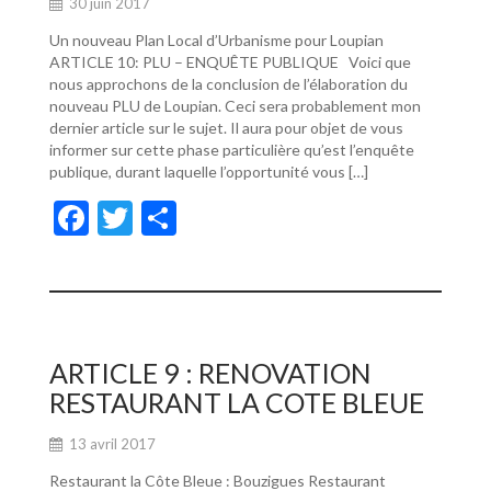
30 juin 2017
Un nouveau Plan Local d’Urbanisme pour Loupian
ARTICLE 10: PLU – ENQUÊTE PUBLIQUE Voici que
nous approchons de la conclusion de l’élaboration du
nouveau PLU de Loupian. Ceci sera probablement mon
dernier article sur le sujet. Il aura pour objet de vous
informer sur cette phase particulière qu’est l’enquête
publique, durant laquelle l’opportunité vous […]
F
T
P
ac
w
ar
e
itt
ta
b
er
g
o
er
ARTICLE 9 : RENOVATION
o
RESTAURANT LA COTE BLEUE
k
13 avril 2017
Restaurant la Côte Bleue : Bouzigues Restaurant