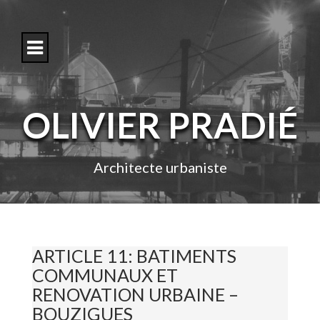
S
k
i
p
t
o
c
o
OLIVIER PRADIÉ
n
t
e
n
Architecte urbaniste
t
ARTICLE 11: BATIMENTS
COMMUNAUX ET
RENOVATION URBAINE –
BOUZIGUES