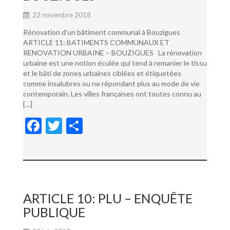
22 novembre 2018
Rénovation d’un bâtiment communal à Bouzigues
ARTICLE 11: BATIMENTS COMMUNAUX ET
RENOVATION URBAINE – BOUZIGUES La rénovation
urbaine est une notion éculée qui tend à remanier le tissu
et le bâti de zones urbaines ciblées et étiquetées
comme insalubres ou ne répondant plus au mode de vie
contemporain. Les villes françaises ont toutes connu au
[…]
F
T
P
ac
w
ar
e
itt
ta
b
er
g
o
er
ARTICLE 10: PLU – ENQUÊTE
o
PUBLIQUE
k