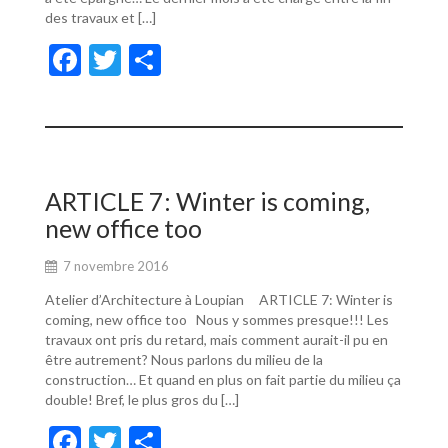
des travaux et […]
F
T
P
ac
w
ar
e
itt
ta
b
er
g
o
er
ARTICLE 7: Winter is coming,
o
new office too
k
7 novembre 2016
Atelier d’Architecture à Loupian ARTICLE 7: Winter is
coming, new office too Nous y sommes presque!!! Les
travaux ont pris du retard, mais comment aurait-il pu en
être autrement? Nous parlons du milieu de la
construction… Et quand en plus on fait partie du milieu ça
double! Bref, le plus gros du […]
F
T
P