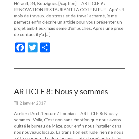
Hérault, 34, Bouzigues.[/caption] ARTICLE 9 :
RENOVATION RESTAURANT LA COTE BLEUE Après 4
mois de travaux, de stress et de travail acharné, je me
permets enfin d’écrire un article pour vous présenter un
projet ambitieux mais semé d’embûches. Après une prise
de contact il y’a […]
F
T
P
ac
w
ar
e
itt
ta
b
er
g
o
er
ARTICLE 8: Nous y sommes
o
2 janvier 2017
k
Atelier d’Architecture à Loupian ARTICLE 8: Nous y
sommes Voilà, C’est non sans émotion que nous avons
quitté le bureau de Mèze, pour enfin nous installer dans
nos nouveaux locaux. La transition est rude, rien ne nous
a été épargné… Le dernier mois a été chargé entre la fin