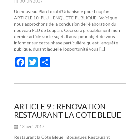
30 juin 2017
Un nouveau Plan Local d’Urbanisme pour Loupian
ARTICLE 10: PLU – ENQUÊTE PUBLIQUE Voici que
nous approchons de la conclusion de l’élaboration du
nouveau PLU de Loupian. Ceci sera probablement mon
dernier article sur le sujet. Il aura pour objet de vous
informer sur cette phase particulière qu’est l’enquête
publique, durant laquelle l’opportunité vous […]
F
T
P
ac
w
ar
e
itt
ta
b
er
g
o
er
ARTICLE 9 : RENOVATION
o
RESTAURANT LA COTE BLEUE
k
13 avril 2017
Restaurant la Côte Bleue : Bouzigues Restaurant