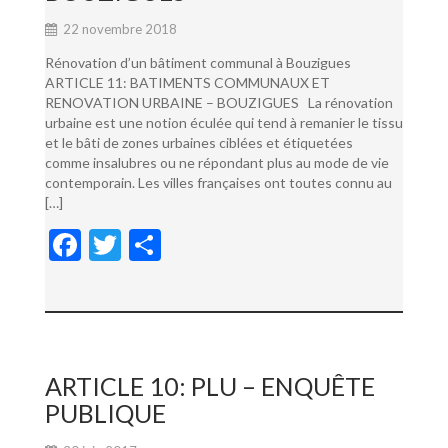
22 novembre 2018
Rénovation d’un bâtiment communal à Bouzigues
ARTICLE 11: BATIMENTS COMMUNAUX ET
RENOVATION URBAINE – BOUZIGUES La rénovation
urbaine est une notion éculée qui tend à remanier le tissu
et le bâti de zones urbaines ciblées et étiquetées
comme insalubres ou ne répondant plus au mode de vie
contemporain. Les villes françaises ont toutes connu au
[…]
F
T
P
ac
w
ar
e
itt
ta
b
er
g
o
er
ARTICLE 10: PLU – ENQUÊTE
o
PUBLIQUE
k