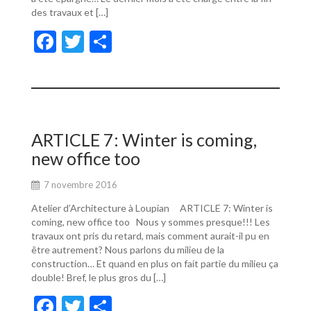
des travaux et […]
F
T
P
ac
w
ar
e
itt
ta
b
er
g
o
er
ARTICLE 7: Winter is coming,
o
new office too
k
7 novembre 2016
Atelier d’Architecture à Loupian ARTICLE 7: Winter is
coming, new office too Nous y sommes presque!!! Les
travaux ont pris du retard, mais comment aurait-il pu en
être autrement? Nous parlons du milieu de la
construction… Et quand en plus on fait partie du milieu ça
double! Bref, le plus gros du […]
F
T
P