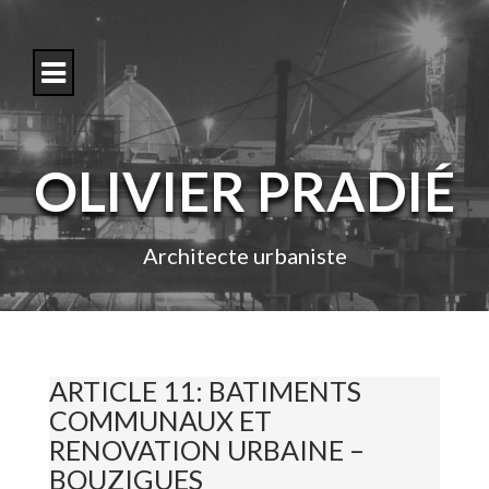
S
k
i
p
t
o
c
o
OLIVIER PRADIÉ
n
t
e
n
Architecte urbaniste
t
ARTICLE 11: BATIMENTS
COMMUNAUX ET
RENOVATION URBAINE –
BOUZIGUES