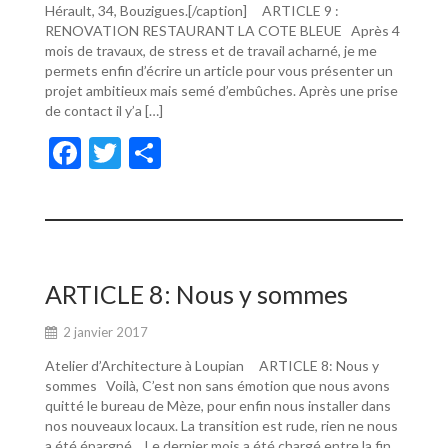
Hérault, 34, Bouzigues.[/caption] ARTICLE 9 :
RENOVATION RESTAURANT LA COTE BLEUE Après 4
mois de travaux, de stress et de travail acharné, je me
permets enfin d’écrire un article pour vous présenter un
projet ambitieux mais semé d’embûches. Après une prise
de contact il y’a […]
F
T
P
ac
w
ar
e
itt
ta
b
er
g
o
er
ARTICLE 8: Nous y sommes
o
2 janvier 2017
k
Atelier d’Architecture à Loupian ARTICLE 8: Nous y
sommes Voilà, C’est non sans émotion que nous avons
quitté le bureau de Mèze, pour enfin nous installer dans
nos nouveaux locaux. La transition est rude, rien ne nous
a été épargné… Le dernier mois a été chargé entre la fin