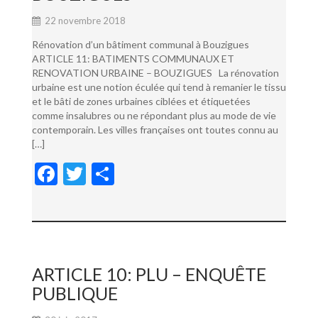
22 novembre 2018
Rénovation d’un bâtiment communal à Bouzigues
ARTICLE 11: BATIMENTS COMMUNAUX ET
RENOVATION URBAINE – BOUZIGUES La rénovation
urbaine est une notion éculée qui tend à remanier le tissu
et le bâti de zones urbaines ciblées et étiquetées
comme insalubres ou ne répondant plus au mode de vie
contemporain. Les villes françaises ont toutes connu au
[…]
F
T
P
ac
w
ar
e
itt
ta
b
er
g
o
er
ARTICLE 10: PLU – ENQUÊTE
o
PUBLIQUE
k