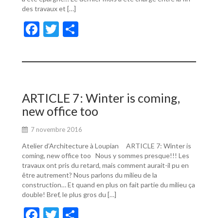
des travaux et […]
F
T
P
ac
w
ar
e
itt
ta
b
er
g
o
er
ARTICLE 7: Winter is coming,
o
new office too
k
7 novembre 2016
Atelier d’Architecture à Loupian ARTICLE 7: Winter is
coming, new office too Nous y sommes presque!!! Les
travaux ont pris du retard, mais comment aurait-il pu en
être autrement? Nous parlons du milieu de la
construction… Et quand en plus on fait partie du milieu ça
double! Bref, le plus gros du […]
F
T
P