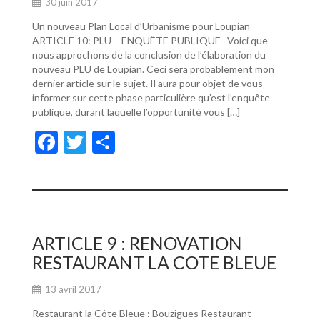
30 juin 2017
Un nouveau Plan Local d’Urbanisme pour Loupian
ARTICLE 10: PLU – ENQUÊTE PUBLIQUE Voici que
nous approchons de la conclusion de l’élaboration du
nouveau PLU de Loupian. Ceci sera probablement mon
dernier article sur le sujet. Il aura pour objet de vous
informer sur cette phase particulière qu’est l’enquête
publique, durant laquelle l’opportunité vous […]
F
T
P
ac
w
ar
e
itt
ta
b
er
g
o
er
ARTICLE 9 : RENOVATION
o
RESTAURANT LA COTE BLEUE
k
13 avril 2017
Restaurant la Côte Bleue : Bouzigues Restaurant