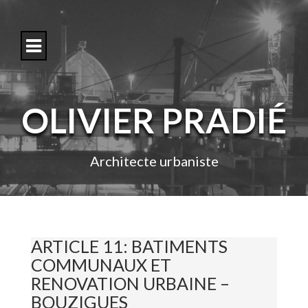
S
k
i
p
t
o
c
o
OLIVIER PRADIÉ
n
t
e
n
Architecte urbaniste
t
ARTICLE 11: BATIMENTS
COMMUNAUX ET
RENOVATION URBAINE –
BOUZIGUES