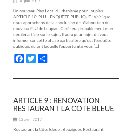
30 juin 2017
Un nouveau Plan Local d’Urbanisme pour Loupian
ARTICLE 10: PLU – ENQUÊTE PUBLIQUE Voici que
nous approchons de la conclusion de l’élaboration du
nouveau PLU de Loupian. Ceci sera probablement mon
dernier article sur le sujet. Il aura pour objet de vous
informer sur cette phase particulière qu’est l’enquête
publique, durant laquelle l’opportunité vous […]
F
T
P
ac
w
ar
e
itt
ta
b
er
g
o
er
ARTICLE 9 : RENOVATION
o
RESTAURANT LA COTE BLEUE
k
13 avril 2017
Restaurant la Côte Bleue : Bouzigues Restaurant