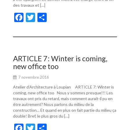
des travaux et […]
F
T
P
ac
w
ar
e
itt
ta
b
er
g
o
er
ARTICLE 7: Winter is coming,
o
new office too
k
7 novembre 2016
Atelier d’Architecture à Loupian ARTICLE 7: Winter is
coming, new office too Nous y sommes presque!!! Les
travaux ont pris du retard, mais comment aurait-il pu en
être autrement? Nous parlons du milieu de la
construction… Et quand en plus on fait partie du milieu ça
double! Bref, le plus gros du […]
F
T
P