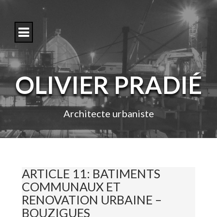
S
k
i
p
t
o
c
o
OLIVIER PRADIÉ
n
t
e
n
Architecte urbaniste
t
ARTICLE 11: BATIMENTS
COMMUNAUX ET
RENOVATION URBAINE –
BOUZIGUES