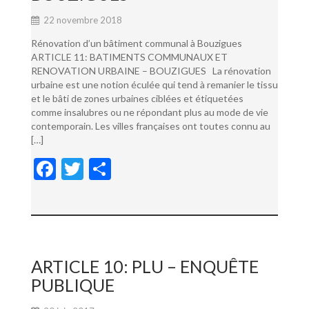
22 novembre 2018
Rénovation d’un bâtiment communal à Bouzigues
ARTICLE 11: BATIMENTS COMMUNAUX ET
RENOVATION URBAINE – BOUZIGUES La rénovation
urbaine est une notion éculée qui tend à remanier le tissu
et le bâti de zones urbaines ciblées et étiquetées
comme insalubres ou ne répondant plus au mode de vie
contemporain. Les villes françaises ont toutes connu au
[…]
F
T
P
ac
w
ar
e
itt
ta
b
er
g
o
er
ARTICLE 10: PLU – ENQUÊTE
o
PUBLIQUE
k