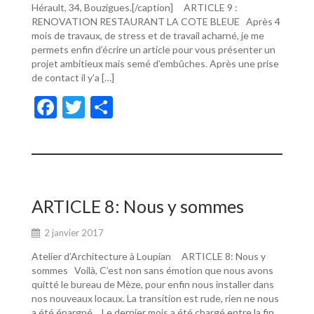
Hérault, 34, Bouzigues.[/caption] ARTICLE 9 :
RENOVATION RESTAURANT LA COTE BLEUE Après 4
mois de travaux, de stress et de travail acharné, je me
permets enfin d’écrire un article pour vous présenter un
projet ambitieux mais semé d’embûches. Après une prise
de contact il y’a […]
F
T
P
ac
w
ar
e
itt
ta
b
er
g
o
er
ARTICLE 8: Nous y sommes
o
2 janvier 2017
k
Atelier d’Architecture à Loupian ARTICLE 8: Nous y
sommes Voilà, C’est non sans émotion que nous avons
quitté le bureau de Mèze, pour enfin nous installer dans
nos nouveaux locaux. La transition est rude, rien ne nous
a été épargné… Le dernier mois a été chargé entre la fin