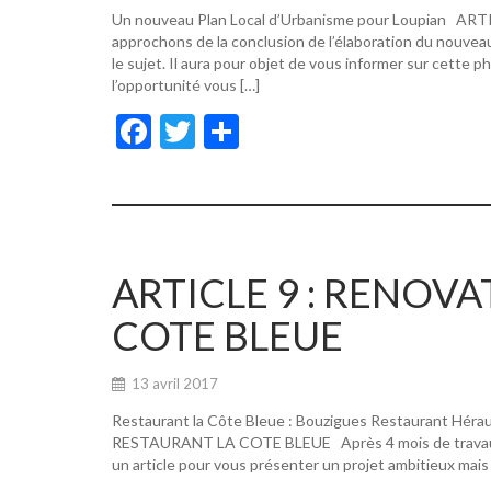
Un nouveau Plan Local d’Urbanisme pour Loupian A
approchons de la conclusion de l’élaboration du nouvea
le sujet. Il aura pour objet de vous informer sur cette p
l’opportunité vous […]
F
T
P
ac
w
ar
e
itt
ta
b
er
g
o
er
ARTICLE 9 : RENOV
o
COTE BLEUE
k
13 avril 2017
Restaurant la Côte Bleue : Bouzigues Restaurant Hér
RESTAURANT LA COTE BLEUE Après 4 mois de travaux, de
un article pour vous présenter un projet ambitieux mais