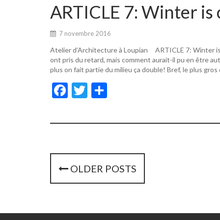
o
er
ARTICLE 7: Winter is 
o
k
7 novembre 2016
Atelier d’Architecture à Loupian ARTICLE 7: Winter i
ont pris du retard, mais comment aurait-il pu en être a
plus on fait partie du milieu ça double! Bref, le plus gros
F
T
P
ac
w
ar
e
itt
ta
b
er
g
o
er
o
P
OLDER POSTS
k
o
s