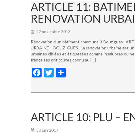
ARTICLE 11: BATI
RENOVATION URBAI
22 novembre 2018
Rénovation d’un bâtiment communal à Bouzigues
URBAINE – BOUZIGUES La rénovation urbaine est une not
urbaines ciblées et étiquetées comme insalubres ou ne 
françaises ont toutes connu au […]
F
T
P
ac
w
ar
e
itt
ta
b
er
g
o
er
ARTICLE 10: PLU –
o
k
30 juin 2017