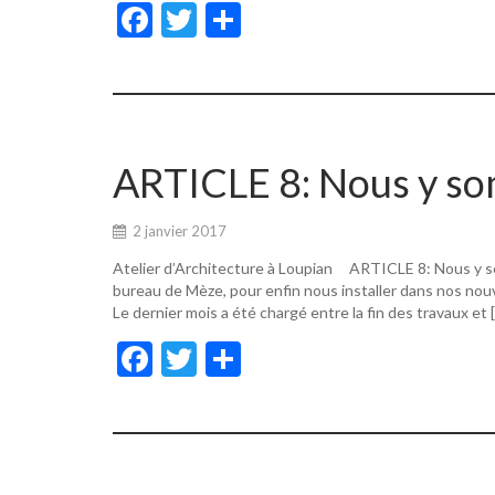
F
T
P
ac
w
ar
e
itt
ta
b
er
g
o
er
ARTICLE 8: Nous y s
o
k
2 janvier 2017
Atelier d’Architecture à Loupian ARTICLE 8: Nous y s
bureau de Mèze, pour enfin nous installer dans nos nouv
Le dernier mois a été chargé entre la fin des travaux et 
F
T
P
ac
w
ar
e
itt
ta
b
er
g