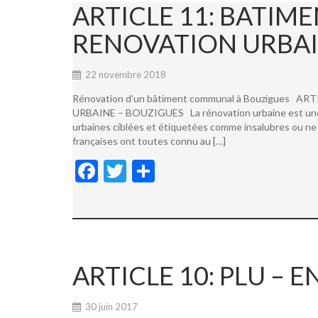
ARTICLE 11: BATI
RENOVATION URBAI
22 novembre 2018
Rénovation d’un bâtiment communal à Bouzigues
URBAINE – BOUZIGUES La rénovation urbaine est une not
urbaines ciblées et étiquetées comme insalubres ou ne 
françaises ont toutes connu au […]
F
T
P
ac
w
ar
e
itt
ta
b
er
g
o
er
ARTICLE 10: PLU –
o
k
30 juin 2017