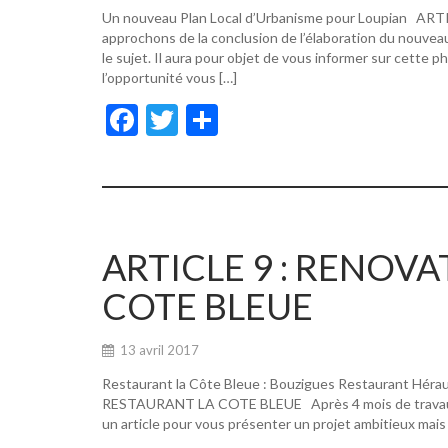
Un nouveau Plan Local d’Urbanisme pour Loupian A
approchons de la conclusion de l’élaboration du nouvea
le sujet. Il aura pour objet de vous informer sur cette p
l’opportunité vous […]
F
T
P
ac
w
ar
e
itt
ta
b
er
g
o
er
ARTICLE 9 : RENOV
o
COTE BLEUE
k
13 avril 2017
Restaurant la Côte Bleue : Bouzigues Restaurant Hér
RESTAURANT LA COTE BLEUE Après 4 mois de travaux, de
un article pour vous présenter un projet ambitieux mais