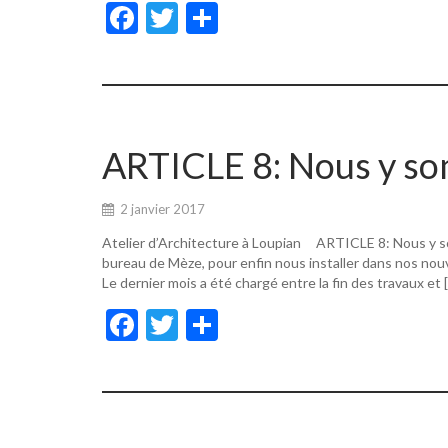
F
T
P
ac
w
ar
e
itt
ta
b
er
g
o
er
ARTICLE 8: Nous y s
o
k
2 janvier 2017
Atelier d’Architecture à Loupian ARTICLE 8: Nous y s
bureau de Mèze, pour enfin nous installer dans nos nouv
Le dernier mois a été chargé entre la fin des travaux et 
F
T
P
ac
w
ar
e
itt
ta
b
er
g