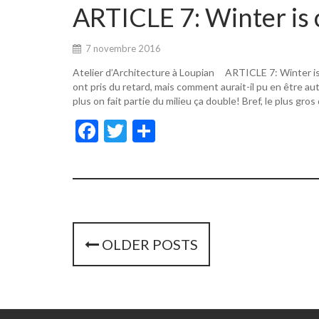
o
er
ARTICLE 7: Winter is 
o
k
7 novembre 2016
Atelier d’Architecture à Loupian ARTICLE 7: Winter i
ont pris du retard, mais comment aurait-il pu en être a
plus on fait partie du milieu ça double! Bref, le plus gros
F
T
P
ac
w
ar
e
itt
ta
b
er
g
o
er
o
P
OLDER POSTS
k
o
s