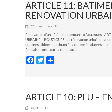
ARTICLE 11: BATI
RENOVATION URBAI
22 novembre 2018
Rénovation d’un bâtiment communal à Bouzigues
URBAINE – BOUZIGUES La rénovation urbaine est une not
urbaines ciblées et étiquetées comme insalubres ou ne 
françaises ont toutes connu au […]
F
T
P
ac
w
ar
e
itt
ta
b
er
g
o
er
ARTICLE 10: PLU –
o
k
30 juin 2017