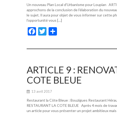
Un nouveau Plan Local d’Urbanisme pour Loupian A
approchons de la conclusion de l’élaboration du nouvea
le sujet. Il aura pour objet de vous informer sur cette p
l’opportunité vous […]
F
T
P
ac
w
ar
e
itt
ta
b
er
g
o
er
ARTICLE 9 : RENOV
o
COTE BLEUE
k
13 avril 2017
Restaurant la Côte Bleue : Bouzigues Restaurant Hér
RESTAURANT LA COTE BLEUE Après 4 mois de travaux, de
un article pour vous présenter un projet ambitieux mais