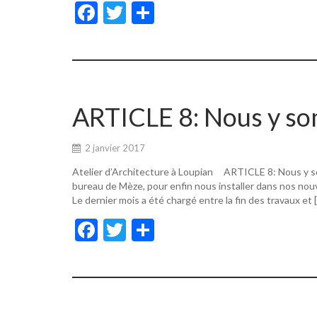
F
T
P
ac
w
ar
e
itt
ta
b
er
g
o
er
ARTICLE 8: Nous y s
o
k
2 janvier 2017
Atelier d’Architecture à Loupian ARTICLE 8: Nous y s
bureau de Mèze, pour enfin nous installer dans nos nouv
Le dernier mois a été chargé entre la fin des travaux et 
F
T
P
ac
w
ar
e
itt
ta
b
er
g