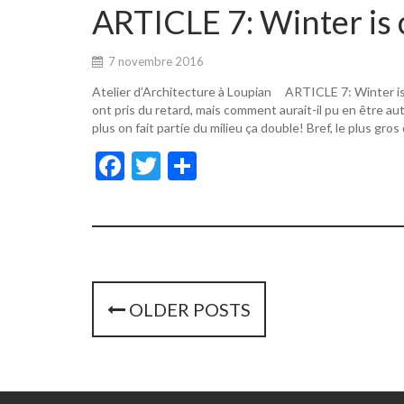
o
er
ARTICLE 7: Winter is 
o
k
7 novembre 2016
Atelier d’Architecture à Loupian ARTICLE 7: Winter i
ont pris du retard, mais comment aurait-il pu en être a
plus on fait partie du milieu ça double! Bref, le plus gros
F
T
P
ac
w
ar
e
itt
ta
b
er
g
o
er
o
P
OLDER POSTS
k
o
s