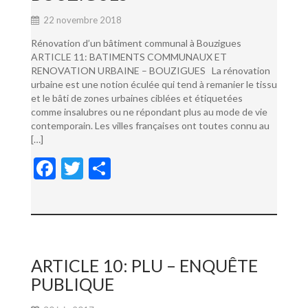
22 novembre 2018
Rénovation d’un bâtiment communal à Bouzigues
ARTICLE 11: BATIMENTS COMMUNAUX ET
RENOVATION URBAINE – BOUZIGUES La rénovation
urbaine est une notion éculée qui tend à remanier le tissu
et le bâti de zones urbaines ciblées et étiquetées
comme insalubres ou ne répondant plus au mode de vie
contemporain. Les villes françaises ont toutes connu au
[…]
F
T
P
ac
w
ar
e
itt
ta
b
er
g
o
er
ARTICLE 10: PLU – ENQUÊTE
o
PUBLIQUE
k