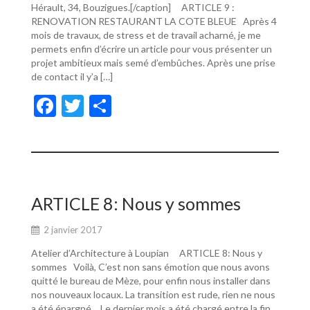
Hérault, 34, Bouzigues.[/caption] ARTICLE 9 :
RENOVATION RESTAURANT LA COTE BLEUE Après 4
mois de travaux, de stress et de travail acharné, je me
permets enfin d’écrire un article pour vous présenter un
projet ambitieux mais semé d’embûches. Après une prise
de contact il y’a […]
F
T
P
ac
w
ar
e
itt
ta
b
er
g
o
er
ARTICLE 8: Nous y sommes
o
2 janvier 2017
k
Atelier d’Architecture à Loupian ARTICLE 8: Nous y
sommes Voilà, C’est non sans émotion que nous avons
quitté le bureau de Mèze, pour enfin nous installer dans
nos nouveaux locaux. La transition est rude, rien ne nous
a été épargné… Le dernier mois a été chargé entre la fin