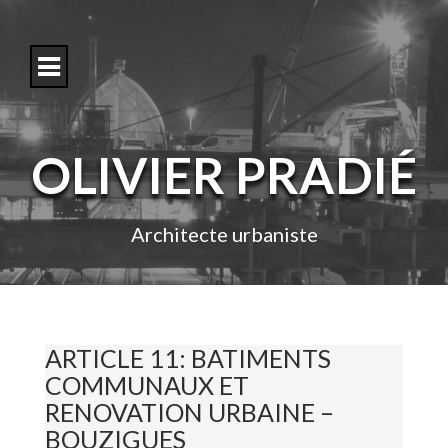
S
k
i
p
t
o
c
o
OLIVIER PRADIÉ
n
t
e
n
Architecte urbaniste
t
ARTICLE 11: BATIMENTS
COMMUNAUX ET
RENOVATION URBAINE –
BOUZIGUES