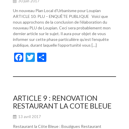
30 juin 2017
Un nouveau Plan Local d’Urbanisme pour Loupian
ARTICLE 10: PLU – ENQUÊTE PUBLIQUE Voici que
nous approchons de la conclusion de l’élaboration du
nouveau PLU de Loupian. Ceci sera probablement mon
dernier article sur le sujet. Il aura pour objet de vous
informer sur cette phase particulière qu’est l’enquête
publique, durant laquelle l’opportunité vous […]
F
T
P
ac
w
ar
e
itt
ta
b
er
g
o
er
ARTICLE 9 : RENOVATION
o
RESTAURANT LA COTE BLEUE
k
13 avril 2017
Restaurant la Côte Bleue : Bouzigues Restaurant