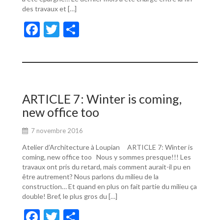
des travaux et […]
F
T
P
ac
w
ar
e
itt
ta
b
er
g
o
er
ARTICLE 7: Winter is coming,
o
new office too
k
7 novembre 2016
Atelier d’Architecture à Loupian ARTICLE 7: Winter is
coming, new office too Nous y sommes presque!!! Les
travaux ont pris du retard, mais comment aurait-il pu en
être autrement? Nous parlons du milieu de la
construction… Et quand en plus on fait partie du milieu ça
double! Bref, le plus gros du […]
F
T
P