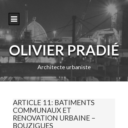
S
k
i
p
t
o
c
o
OLIVIER PRADIÉ
n
t
e
n
Architecte urbaniste
t
ARTICLE 11: BATIMENTS
COMMUNAUX ET
RENOVATION URBAINE –
BOUZIGUES