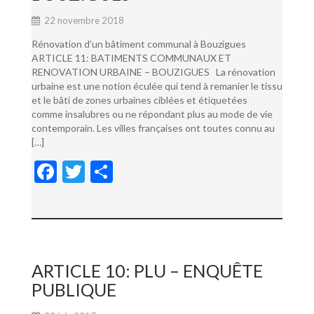
22 novembre 2018
Rénovation d’un bâtiment communal à Bouzigues
ARTICLE 11: BATIMENTS COMMUNAUX ET
RENOVATION URBAINE – BOUZIGUES La rénovation
urbaine est une notion éculée qui tend à remanier le tissu
et le bâti de zones urbaines ciblées et étiquetées
comme insalubres ou ne répondant plus au mode de vie
contemporain. Les villes françaises ont toutes connu au
[…]
F
T
P
ac
w
ar
e
itt
ta
b
er
g
o
er
ARTICLE 10: PLU – ENQUÊTE
o
PUBLIQUE
k