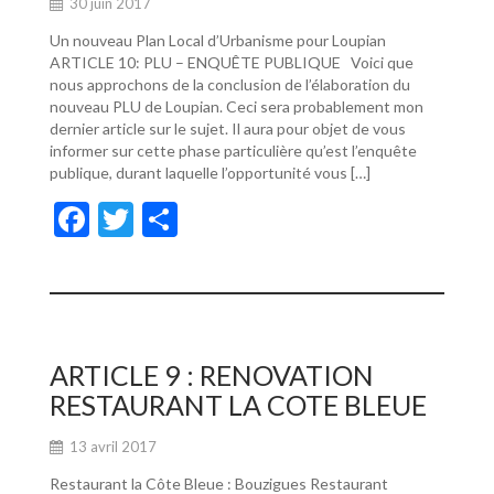
30 juin 2017
Un nouveau Plan Local d’Urbanisme pour Loupian
ARTICLE 10: PLU – ENQUÊTE PUBLIQUE Voici que
nous approchons de la conclusion de l’élaboration du
nouveau PLU de Loupian. Ceci sera probablement mon
dernier article sur le sujet. Il aura pour objet de vous
informer sur cette phase particulière qu’est l’enquête
publique, durant laquelle l’opportunité vous […]
F
T
P
ac
w
ar
e
itt
ta
b
er
g
o
er
ARTICLE 9 : RENOVATION
o
RESTAURANT LA COTE BLEUE
k
13 avril 2017
Restaurant la Côte Bleue : Bouzigues Restaurant