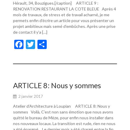
Hérault, 34, Bouzigues.[/caption] ARTICLE 9 :
RENOVATION RESTAURANT LA COTE BLEUE Après 4
mois de travaux, de stress et de travail acharné, je me
permets enfin d’écrire un article pour vous présenter un
projet ambitieux mais semé d’embûches. Après une prise
de contact il y’a […]
F
T
P
ac
w
ar
e
itt
ta
b
er
g
o
er
ARTICLE 8: Nous y sommes
o
2 janvier 2017
k
Atelier d’Architecture à Loupian ARTICLE 8: Nous y
sommes Voilà, C’est non sans émotion que nous avons
quitté le bureau de Mèze, pour enfin nous installer dans
nos nouveaux locaux. La transition est rude, rien ne nous
a été épargné… Le dernier mois a été chargé entre la fin