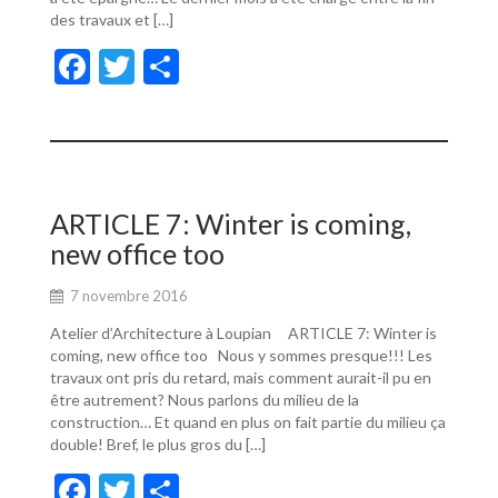
des travaux et […]
F
T
P
ac
w
ar
e
itt
ta
b
er
g
o
er
ARTICLE 7: Winter is coming,
o
new office too
k
7 novembre 2016
Atelier d’Architecture à Loupian ARTICLE 7: Winter is
coming, new office too Nous y sommes presque!!! Les
travaux ont pris du retard, mais comment aurait-il pu en
être autrement? Nous parlons du milieu de la
construction… Et quand en plus on fait partie du milieu ça
double! Bref, le plus gros du […]
F
T
P