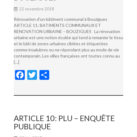
22 novembre 2018
Rénovation d’un bâtiment communal à Bouzigues
ARTICLE 11: BATIMENTS COMMUNAUX ET
RENOVATION URBAINE – BOUZIGUES La rénovation
urbaine est une notion éculée qui tend à remanier le tissu
et le bâti de zones urbaines ciblées et étiquetées
comme insalubres ou ne répondant plus au mode de vie
contemporain. Les villes françaises ont toutes connu au
[…]
F
T
P
ac
w
ar
e
itt
ta
b
er
g
o
er
ARTICLE 10: PLU – ENQUÊTE
o
PUBLIQUE
k