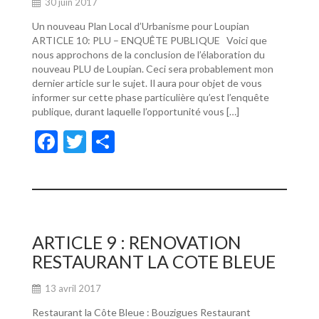
30 juin 2017
Un nouveau Plan Local d’Urbanisme pour Loupian
ARTICLE 10: PLU – ENQUÊTE PUBLIQUE Voici que
nous approchons de la conclusion de l’élaboration du
nouveau PLU de Loupian. Ceci sera probablement mon
dernier article sur le sujet. Il aura pour objet de vous
informer sur cette phase particulière qu’est l’enquête
publique, durant laquelle l’opportunité vous […]
F
T
P
ac
w
ar
e
itt
ta
b
er
g
o
er
ARTICLE 9 : RENOVATION
o
RESTAURANT LA COTE BLEUE
k
13 avril 2017
Restaurant la Côte Bleue : Bouzigues Restaurant