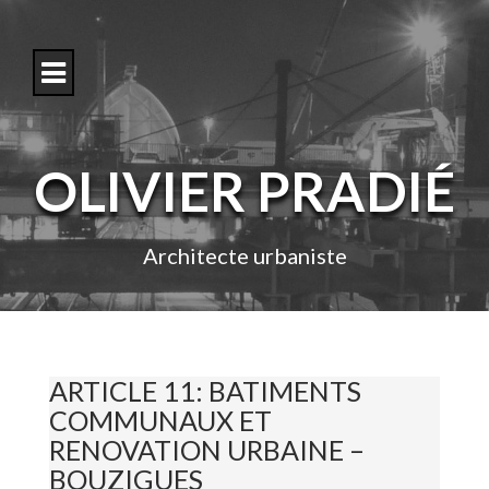
S
k
i
p
t
o
c
o
OLIVIER PRADIÉ
n
t
e
n
Architecte urbaniste
t
ARTICLE 11: BATIMENTS
COMMUNAUX ET
RENOVATION URBAINE –
BOUZIGUES