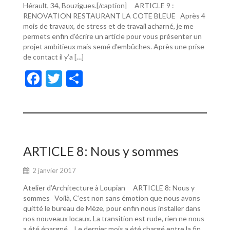
Hérault, 34, Bouzigues.[/caption] ARTICLE 9 :
RENOVATION RESTAURANT LA COTE BLEUE Après 4
mois de travaux, de stress et de travail acharné, je me
permets enfin d’écrire un article pour vous présenter un
projet ambitieux mais semé d’embûches. Après une prise
de contact il y’a […]
F
T
P
ac
w
ar
e
itt
ta
b
er
g
o
er
ARTICLE 8: Nous y sommes
o
2 janvier 2017
k
Atelier d’Architecture à Loupian ARTICLE 8: Nous y
sommes Voilà, C’est non sans émotion que nous avons
quitté le bureau de Mèze, pour enfin nous installer dans
nos nouveaux locaux. La transition est rude, rien ne nous
a été épargné… Le dernier mois a été chargé entre la fin