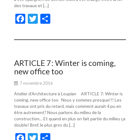
des travaux et […]
F
T
P
ac
w
ar
e
itt
ta
b
er
g
o
er
ARTICLE 7: Winter is coming,
o
new office too
k
7 novembre 2016
Atelier d’Architecture à Loupian ARTICLE 7: Winter is
coming, new office too Nous y sommes presque!!! Les
travaux ont pris du retard, mais comment aurait-il pu en
être autrement? Nous parlons du milieu de la
construction… Et quand en plus on fait partie du milieu ça
double! Bref, le plus gros du […]
F
T
P