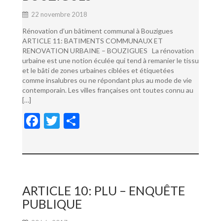
22 novembre 2018
Rénovation d’un bâtiment communal à Bouzigues
ARTICLE 11: BATIMENTS COMMUNAUX ET
RENOVATION URBAINE – BOUZIGUES La rénovation
urbaine est une notion éculée qui tend à remanier le tissu
et le bâti de zones urbaines ciblées et étiquetées
comme insalubres ou ne répondant plus au mode de vie
contemporain. Les villes françaises ont toutes connu au
[…]
F
T
P
ac
w
ar
e
itt
ta
b
er
g
o
er
ARTICLE 10: PLU – ENQUÊTE
o
PUBLIQUE
k