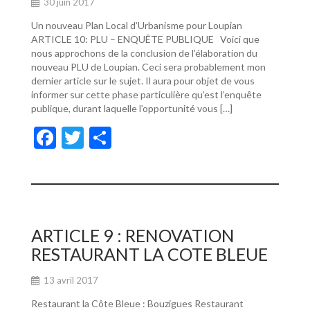
30 juin 2017
Un nouveau Plan Local d’Urbanisme pour Loupian
ARTICLE 10: PLU – ENQUÊTE PUBLIQUE Voici que
nous approchons de la conclusion de l’élaboration du
nouveau PLU de Loupian. Ceci sera probablement mon
dernier article sur le sujet. Il aura pour objet de vous
informer sur cette phase particulière qu’est l’enquête
publique, durant laquelle l’opportunité vous […]
F
T
P
ac
w
ar
e
itt
ta
b
er
g
o
er
ARTICLE 9 : RENOVATION
o
RESTAURANT LA COTE BLEUE
k
13 avril 2017
Restaurant la Côte Bleue : Bouzigues Restaurant