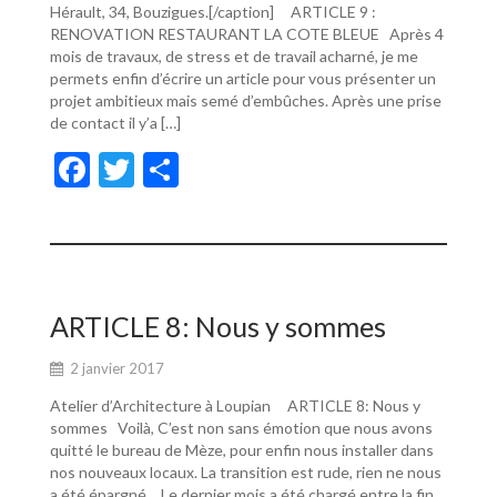
Hérault, 34, Bouzigues.[/caption] ARTICLE 9 :
RENOVATION RESTAURANT LA COTE BLEUE Après 4
mois de travaux, de stress et de travail acharné, je me
permets enfin d’écrire un article pour vous présenter un
projet ambitieux mais semé d’embûches. Après une prise
de contact il y’a […]
F
T
P
ac
w
ar
e
itt
ta
b
er
g
o
er
ARTICLE 8: Nous y sommes
o
2 janvier 2017
k
Atelier d’Architecture à Loupian ARTICLE 8: Nous y
sommes Voilà, C’est non sans émotion que nous avons
quitté le bureau de Mèze, pour enfin nous installer dans
nos nouveaux locaux. La transition est rude, rien ne nous
a été épargné… Le dernier mois a été chargé entre la fin