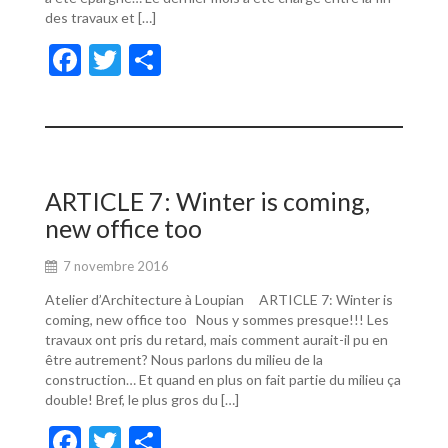
des travaux et […]
F
T
P
ac
w
ar
e
itt
ta
b
er
g
o
er
ARTICLE 7: Winter is coming,
o
new office too
k
7 novembre 2016
Atelier d’Architecture à Loupian ARTICLE 7: Winter is
coming, new office too Nous y sommes presque!!! Les
travaux ont pris du retard, mais comment aurait-il pu en
être autrement? Nous parlons du milieu de la
construction… Et quand en plus on fait partie du milieu ça
double! Bref, le plus gros du […]
F
T
P