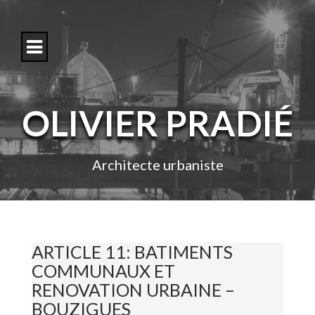
S
k
i
p
t
o
c
o
OLIVIER PRADIÉ
n
t
e
n
Architecte urbaniste
t
ARTICLE 11: BATIMENTS
COMMUNAUX ET
RENOVATION URBAINE –
BOUZIGUES