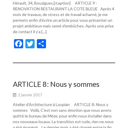
Hérault, 34, Bouzigues.[/caption] ARTICLE 9 :
RENOVATION RESTAURANT LA COTE BLEUE Après 4
mois de travaux, de stress et de travail acharné, je me
permets enfin d’écrire un article pour vous présenter un
projet ambitieux mais semé d’embûches. Après une prise
de contact il y’a […]
F
T
P
ac
w
ar
e
itt
ta
b
er
g
o
er
ARTICLE 8: Nous y sommes
o
2 janvier 2017
k
Atelier d’Architecture à Loupian ARTICLE 8: Nous y
sommes Voilà, C’est non sans émotion que nous avons
quitté le bureau de Mèze, pour enfin nous installer dans
nos nouveaux locaux. La transition est rude, rien ne nous
a été épargné… Le dernier mois a été chargé entre la fin