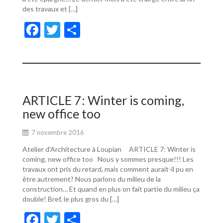
des travaux et […]
F
T
P
ac
w
ar
e
itt
ta
b
er
g
o
er
ARTICLE 7: Winter is coming,
o
new office too
k
7 novembre 2016
Atelier d’Architecture à Loupian ARTICLE 7: Winter is
coming, new office too Nous y sommes presque!!! Les
travaux ont pris du retard, mais comment aurait-il pu en
être autrement? Nous parlons du milieu de la
construction… Et quand en plus on fait partie du milieu ça
double! Bref, le plus gros du […]
F
T
P