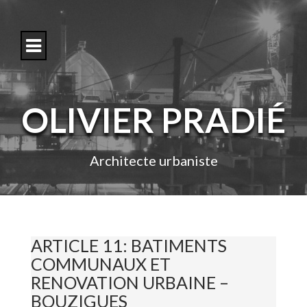
S
k
i
p
t
o
c
o
OLIVIER PRADIÉ
n
t
e
n
Architecte urbaniste
t
ARTICLE 11: BATIMENTS
COMMUNAUX ET
RENOVATION URBAINE –
BOUZIGUES