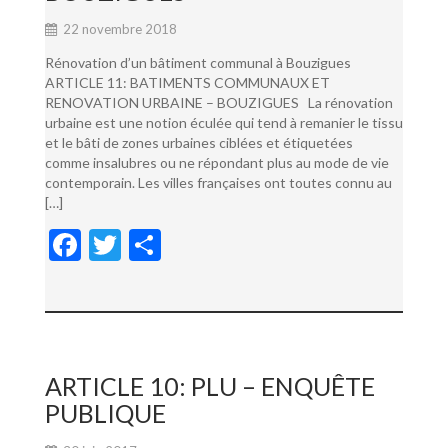
22 novembre 2018
Rénovation d’un bâtiment communal à Bouzigues
ARTICLE 11: BATIMENTS COMMUNAUX ET
RENOVATION URBAINE – BOUZIGUES La rénovation
urbaine est une notion éculée qui tend à remanier le tissu
et le bâti de zones urbaines ciblées et étiquetées
comme insalubres ou ne répondant plus au mode de vie
contemporain. Les villes françaises ont toutes connu au
[…]
F
T
P
ac
w
ar
e
itt
ta
b
er
g
o
er
ARTICLE 10: PLU – ENQUÊTE
o
PUBLIQUE
k