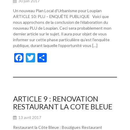
30 juin 2017
Un nouveau Plan Local d’Urbanisme pour Loupian
ARTICLE 10: PLU – ENQUÊTE PUBLIQUE Voici que
nous approchons de la conclusion de l’élaboration du
nouveau PLU de Loupian. Ceci sera probablement mon
dernier article sur le sujet. Il aura pour objet de vous
informer sur cette phase particulière qu’est l’enquête
publique, durant laquelle l’opportunité vous […]
F
T
P
ac
w
ar
e
itt
ta
b
er
g
o
er
ARTICLE 9 : RENOVATION
o
RESTAURANT LA COTE BLEUE
k
13 avril 2017
Restaurant la Côte Bleue : Bouzigues Restaurant