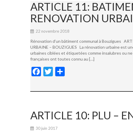
ARTICLE 11: BATI
RENOVATION URBAI
22 novembre 2018
Rénovation d’un bâtiment communal à Bouzigues
URBAINE – BOUZIGUES La rénovation urbaine est une not
urbaines ciblées et étiquetées comme insalubres ou ne 
françaises ont toutes connu au […]
F
T
P
ac
w
ar
e
itt
ta
b
er
g
o
er
ARTICLE 10: PLU –
o
k
30 juin 2017