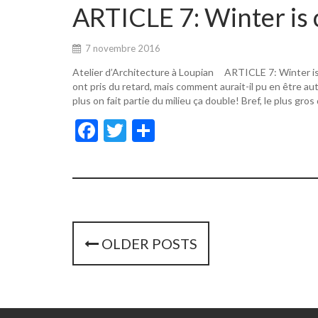
o
er
ARTICLE 7: Winter is 
o
k
7 novembre 2016
Atelier d’Architecture à Loupian ARTICLE 7: Winter i
ont pris du retard, mais comment aurait-il pu en être a
plus on fait partie du milieu ça double! Bref, le plus gros
F
T
P
ac
w
ar
e
itt
ta
b
er
g
o
er
o
P
OLDER POSTS
k
o
s