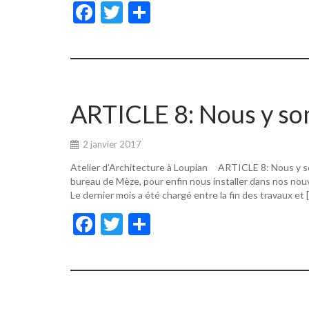
F
T
P
ac
w
ar
e
itt
ta
b
er
g
o
er
ARTICLE 8: Nous y s
o
k
2 janvier 2017
Atelier d’Architecture à Loupian ARTICLE 8: Nous y s
bureau de Mèze, pour enfin nous installer dans nos nouv
Le dernier mois a été chargé entre la fin des travaux et 
F
T
P
ac
w
ar
e
itt
ta
b
er
g