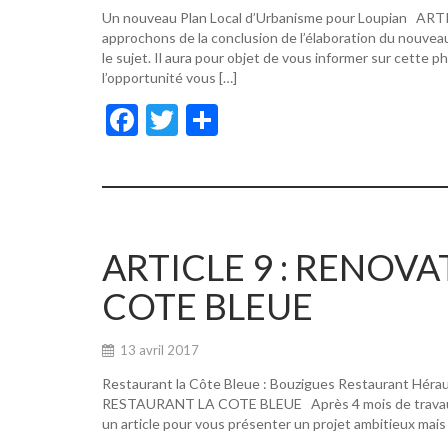
Un nouveau Plan Local d’Urbanisme pour Loupian A
approchons de la conclusion de l’élaboration du nouvea
le sujet. Il aura pour objet de vous informer sur cette p
l’opportunité vous […]
F
T
P
ac
w
ar
e
itt
ta
b
er
g
o
er
ARTICLE 9 : RENOV
o
COTE BLEUE
k
13 avril 2017
Restaurant la Côte Bleue : Bouzigues Restaurant Hér
RESTAURANT LA COTE BLEUE Après 4 mois de travaux, de
un article pour vous présenter un projet ambitieux mais