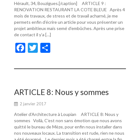
Hérault, 34, Bouzigues.[/caption] ARTICLE 9 :
RENOVATION RESTAURANT LA COTE BLEUE Après 4
mois de travaux, de stress et de travail acharné, je me
permets enfin d’écrire un article pour vous présenter un
projet ambitieux mais semé d’embûches. Après une prise
de contact il y’a […]
F
T
P
ac
w
ar
e
itt
ta
b
er
g
o
er
ARTICLE 8: Nous y sommes
o
2 janvier 2017
k
Atelier d’Architecture à Loupian ARTICLE 8: Nous y
sommes Voilà, C’est non sans émotion que nous avons
quitté le bureau de Mèze, pour enfin nous installer dans
nos nouveaux locaux. La transition est rude, rien ne nous
a été épargné… Le dernier mois a été chargé entre la fin