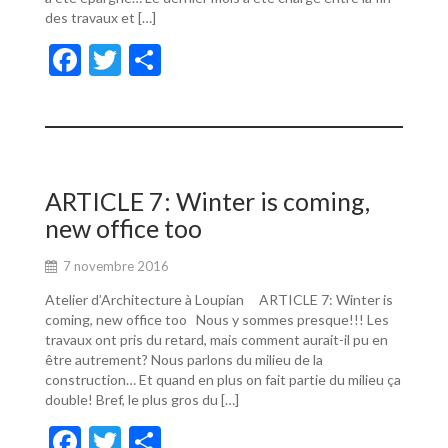
des travaux et […]
F
T
P
ac
w
ar
e
itt
ta
b
er
g
o
er
ARTICLE 7: Winter is coming,
o
new office too
k
7 novembre 2016
Atelier d’Architecture à Loupian ARTICLE 7: Winter is
coming, new office too Nous y sommes presque!!! Les
travaux ont pris du retard, mais comment aurait-il pu en
être autrement? Nous parlons du milieu de la
construction… Et quand en plus on fait partie du milieu ça
double! Bref, le plus gros du […]
F
T
P