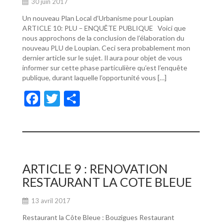
30 juin 2017
Un nouveau Plan Local d’Urbanisme pour Loupian
ARTICLE 10: PLU – ENQUÊTE PUBLIQUE Voici que
nous approchons de la conclusion de l’élaboration du
nouveau PLU de Loupian. Ceci sera probablement mon
dernier article sur le sujet. Il aura pour objet de vous
informer sur cette phase particulière qu’est l’enquête
publique, durant laquelle l’opportunité vous […]
F
T
P
ac
w
ar
e
itt
ta
b
er
g
o
er
ARTICLE 9 : RENOVATION
o
RESTAURANT LA COTE BLEUE
k
13 avril 2017
Restaurant la Côte Bleue : Bouzigues Restaurant