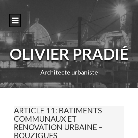
S
k
i
p
t
o
c
o
OLIVIER PRADIÉ
n
t
e
n
Architecte urbaniste
t
ARTICLE 11: BATIMENTS
COMMUNAUX ET
RENOVATION URBAINE –
BOUZIGUES