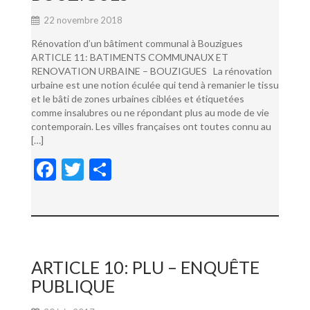
22 novembre 2018
Rénovation d’un bâtiment communal à Bouzigues
ARTICLE 11: BATIMENTS COMMUNAUX ET
RENOVATION URBAINE – BOUZIGUES La rénovation
urbaine est une notion éculée qui tend à remanier le tissu
et le bâti de zones urbaines ciblées et étiquetées
comme insalubres ou ne répondant plus au mode de vie
contemporain. Les villes françaises ont toutes connu au
[…]
F
T
P
ac
w
ar
e
itt
ta
b
er
g
o
er
ARTICLE 10: PLU – ENQUÊTE
o
PUBLIQUE
k