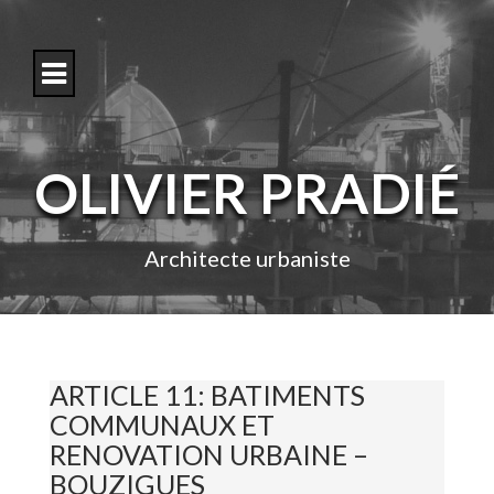
S
k
i
p
t
o
c
o
OLIVIER PRADIÉ
n
t
e
n
Architecte urbaniste
t
ARTICLE 11: BATIMENTS
COMMUNAUX ET
RENOVATION URBAINE –
BOUZIGUES