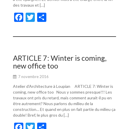
des travaux et […]
F
T
P
ac
w
ar
e
itt
ta
b
er
g
o
er
ARTICLE 7: Winter is coming,
o
new office too
k
7 novembre 2016
Atelier d’Architecture à Loupian ARTICLE 7: Winter is
coming, new office too Nous y sommes presque!!! Les
travaux ont pris du retard, mais comment aurait-il pu en
être autrement? Nous parlons du milieu de la
construction… Et quand en plus on fait partie du milieu ça
double! Bref, le plus gros du […]
F
T
P