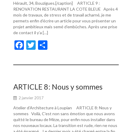
Hérault, 34, Bouzigues.[/caption] ARTICLE 9 :
RENOVATION RESTAURANT LA COTE BLEUE Après 4
mois de travaux, de stress et de travail acharné, je me
permets enfin d’écrire un article pour vous présenter un
projet ambitieux mais semé d’embûches. Après une prise
de contact il y’a […]
F
T
P
ac
w
ar
e
itt
ta
b
er
g
o
er
ARTICLE 8: Nous y sommes
o
2 janvier 2017
k
Atelier d’Architecture à Loupian ARTICLE 8: Nous y
sommes Voilà, C’est non sans émotion que nous avons
quitté le bureau de Mèze, pour enfin nous installer dans
nos nouveaux locaux. La transition est rude, rien ne nous
a été épargné… Le dernier mois a été chargé entre la fin