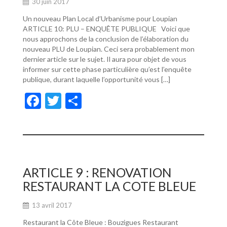
30 juin 2017
Un nouveau Plan Local d’Urbanisme pour Loupian
ARTICLE 10: PLU – ENQUÊTE PUBLIQUE Voici que
nous approchons de la conclusion de l’élaboration du
nouveau PLU de Loupian. Ceci sera probablement mon
dernier article sur le sujet. Il aura pour objet de vous
informer sur cette phase particulière qu’est l’enquête
publique, durant laquelle l’opportunité vous […]
F
T
P
ac
w
ar
e
itt
ta
b
er
g
o
er
ARTICLE 9 : RENOVATION
o
RESTAURANT LA COTE BLEUE
k
13 avril 2017
Restaurant la Côte Bleue : Bouzigues Restaurant