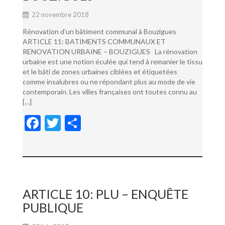
22 novembre 2018
Rénovation d’un bâtiment communal à Bouzigues
ARTICLE 11: BATIMENTS COMMUNAUX ET
RENOVATION URBAINE – BOUZIGUES La rénovation
urbaine est une notion éculée qui tend à remanier le tissu
et le bâti de zones urbaines ciblées et étiquetées
comme insalubres ou ne répondant plus au mode de vie
contemporain. Les villes françaises ont toutes connu au
[…]
F
T
P
ac
w
ar
e
itt
ta
b
er
g
o
er
ARTICLE 10: PLU – ENQUÊTE
o
PUBLIQUE
k