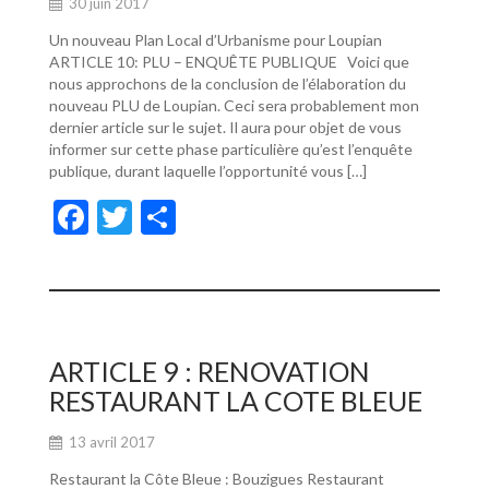
30 juin 2017
Un nouveau Plan Local d’Urbanisme pour Loupian
ARTICLE 10: PLU – ENQUÊTE PUBLIQUE Voici que
nous approchons de la conclusion de l’élaboration du
nouveau PLU de Loupian. Ceci sera probablement mon
dernier article sur le sujet. Il aura pour objet de vous
informer sur cette phase particulière qu’est l’enquête
publique, durant laquelle l’opportunité vous […]
F
T
P
ac
w
ar
e
itt
ta
b
er
g
o
er
ARTICLE 9 : RENOVATION
o
RESTAURANT LA COTE BLEUE
k
13 avril 2017
Restaurant la Côte Bleue : Bouzigues Restaurant