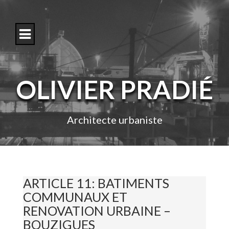
S
k
i
p
t
o
c
o
OLIVIER PRADIÉ
n
t
e
n
Architecte urbaniste
t
ARTICLE 11: BATIMENTS
COMMUNAUX ET
RENOVATION URBAINE –
BOUZIGUES