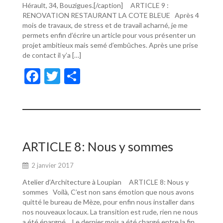
Hérault, 34, Bouzigues.[/caption] ARTICLE 9 :
RENOVATION RESTAURANT LA COTE BLEUE Après 4
mois de travaux, de stress et de travail acharné, je me
permets enfin d’écrire un article pour vous présenter un
projet ambitieux mais semé d’embûches. Après une prise
de contact il y’a […]
F
T
P
ac
w
ar
e
itt
ta
b
er
g
o
er
ARTICLE 8: Nous y sommes
o
2 janvier 2017
k
Atelier d’Architecture à Loupian ARTICLE 8: Nous y
sommes Voilà, C’est non sans émotion que nous avons
quitté le bureau de Mèze, pour enfin nous installer dans
nos nouveaux locaux. La transition est rude, rien ne nous
a été épargné… Le dernier mois a été chargé entre la fin