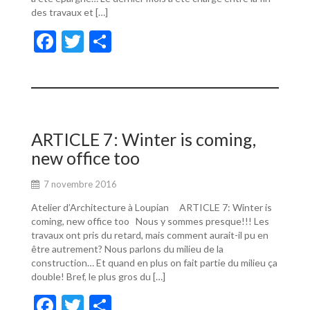
des travaux et […]
F
T
P
ac
w
ar
e
itt
ta
b
er
g
o
er
ARTICLE 7: Winter is coming,
o
new office too
k
7 novembre 2016
Atelier d’Architecture à Loupian ARTICLE 7: Winter is
coming, new office too Nous y sommes presque!!! Les
travaux ont pris du retard, mais comment aurait-il pu en
être autrement? Nous parlons du milieu de la
construction… Et quand en plus on fait partie du milieu ça
double! Bref, le plus gros du […]
F
T
P