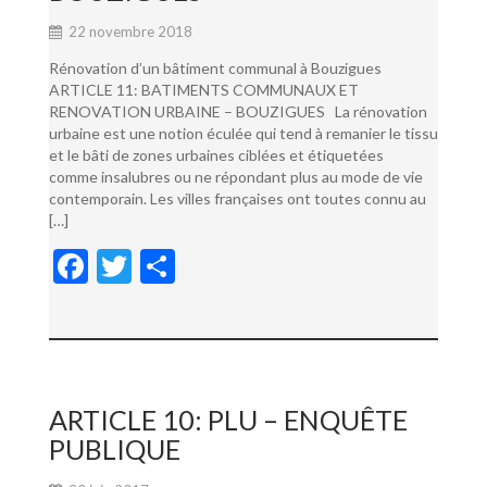
22 novembre 2018
Rénovation d’un bâtiment communal à Bouzigues
ARTICLE 11: BATIMENTS COMMUNAUX ET
RENOVATION URBAINE – BOUZIGUES La rénovation
urbaine est une notion éculée qui tend à remanier le tissu
et le bâti de zones urbaines ciblées et étiquetées
comme insalubres ou ne répondant plus au mode de vie
contemporain. Les villes françaises ont toutes connu au
[…]
F
T
P
ac
w
ar
e
itt
ta
b
er
g
o
er
ARTICLE 10: PLU – ENQUÊTE
o
PUBLIQUE
k