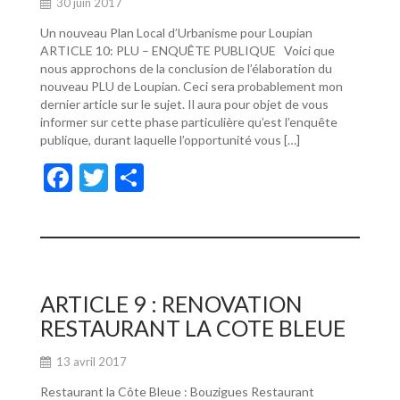
30 juin 2017
Un nouveau Plan Local d’Urbanisme pour Loupian
ARTICLE 10: PLU – ENQUÊTE PUBLIQUE Voici que
nous approchons de la conclusion de l’élaboration du
nouveau PLU de Loupian. Ceci sera probablement mon
dernier article sur le sujet. Il aura pour objet de vous
informer sur cette phase particulière qu’est l’enquête
publique, durant laquelle l’opportunité vous […]
F
T
P
ac
w
ar
e
itt
ta
b
er
g
o
er
ARTICLE 9 : RENOVATION
o
RESTAURANT LA COTE BLEUE
k
13 avril 2017
Restaurant la Côte Bleue : Bouzigues Restaurant