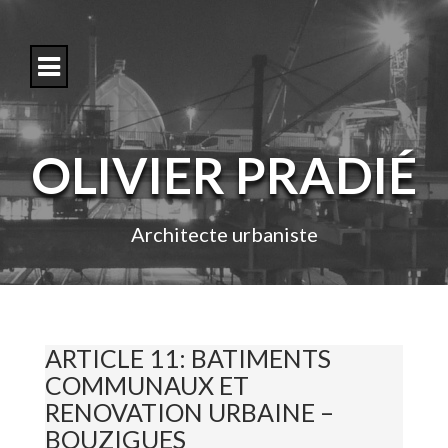
S
k
i
p
t
o
c
o
OLIVIER PRADIÉ
n
t
e
n
Architecte urbaniste
t
ARTICLE 11: BATIMENTS
COMMUNAUX ET
RENOVATION URBAINE –
BOUZIGUES