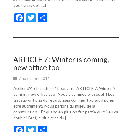
des travaux et […]
F
T
P
ac
w
ar
e
itt
ta
b
er
g
o
er
ARTICLE 7: Winter is coming,
o
new office too
k
7 novembre 2016
Atelier d’Architecture à Loupian ARTICLE 7: Winter is
coming, new office too Nous y sommes presque!!! Les
travaux ont pris du retard, mais comment aurait-il pu en
être autrement? Nous parlons du milieu de la
construction… Et quand en plus on fait partie du milieu ça
double! Bref, le plus gros du […]
F
T
P