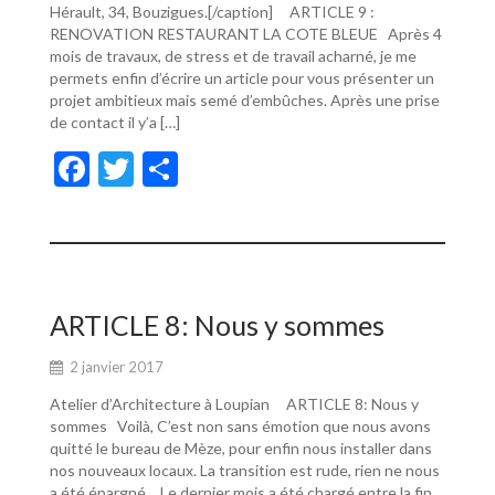
Hérault, 34, Bouzigues.[/caption] ARTICLE 9 :
RENOVATION RESTAURANT LA COTE BLEUE Après 4
mois de travaux, de stress et de travail acharné, je me
permets enfin d’écrire un article pour vous présenter un
projet ambitieux mais semé d’embûches. Après une prise
de contact il y’a […]
F
T
P
ac
w
ar
e
itt
ta
b
er
g
o
er
ARTICLE 8: Nous y sommes
o
2 janvier 2017
k
Atelier d’Architecture à Loupian ARTICLE 8: Nous y
sommes Voilà, C’est non sans émotion que nous avons
quitté le bureau de Mèze, pour enfin nous installer dans
nos nouveaux locaux. La transition est rude, rien ne nous
a été épargné… Le dernier mois a été chargé entre la fin