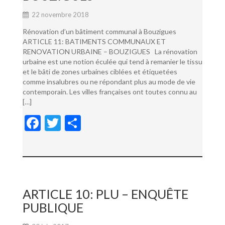
22 novembre 2018
Rénovation d’un bâtiment communal à Bouzigues
ARTICLE 11: BATIMENTS COMMUNAUX ET
RENOVATION URBAINE – BOUZIGUES La rénovation
urbaine est une notion éculée qui tend à remanier le tissu
et le bâti de zones urbaines ciblées et étiquetées
comme insalubres ou ne répondant plus au mode de vie
contemporain. Les villes françaises ont toutes connu au
[…]
F
T
P
ac
w
ar
e
itt
ta
b
er
g
o
er
ARTICLE 10: PLU – ENQUÊTE
o
PUBLIQUE
k