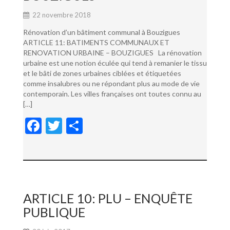
22 novembre 2018
Rénovation d’un bâtiment communal à Bouzigues
ARTICLE 11: BATIMENTS COMMUNAUX ET
RENOVATION URBAINE – BOUZIGUES La rénovation
urbaine est une notion éculée qui tend à remanier le tissu
et le bâti de zones urbaines ciblées et étiquetées
comme insalubres ou ne répondant plus au mode de vie
contemporain. Les villes françaises ont toutes connu au
[…]
F
T
P
ac
w
ar
e
itt
ta
b
er
g
o
er
ARTICLE 10: PLU – ENQUÊTE
o
PUBLIQUE
k