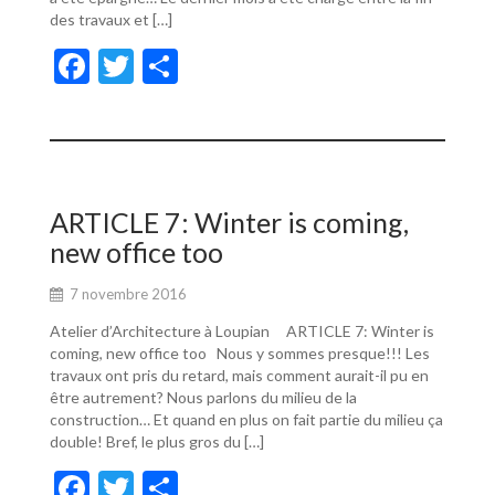
des travaux et […]
F
T
P
ac
w
ar
e
itt
ta
b
er
g
o
er
ARTICLE 7: Winter is coming,
o
new office too
k
7 novembre 2016
Atelier d’Architecture à Loupian ARTICLE 7: Winter is
coming, new office too Nous y sommes presque!!! Les
travaux ont pris du retard, mais comment aurait-il pu en
être autrement? Nous parlons du milieu de la
construction… Et quand en plus on fait partie du milieu ça
double! Bref, le plus gros du […]
F
T
P