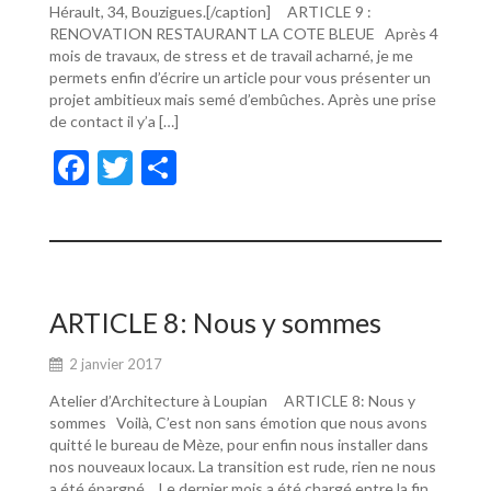
Hérault, 34, Bouzigues.[/caption] ARTICLE 9 :
RENOVATION RESTAURANT LA COTE BLEUE Après 4
mois de travaux, de stress et de travail acharné, je me
permets enfin d’écrire un article pour vous présenter un
projet ambitieux mais semé d’embûches. Après une prise
de contact il y’a […]
F
T
P
ac
w
ar
e
itt
ta
b
er
g
o
er
ARTICLE 8: Nous y sommes
o
2 janvier 2017
k
Atelier d’Architecture à Loupian ARTICLE 8: Nous y
sommes Voilà, C’est non sans émotion que nous avons
quitté le bureau de Mèze, pour enfin nous installer dans
nos nouveaux locaux. La transition est rude, rien ne nous
a été épargné… Le dernier mois a été chargé entre la fin