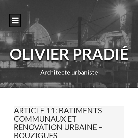
S
k
i
p
t
o
c
o
OLIVIER PRADIÉ
n
t
e
n
Architecte urbaniste
t
ARTICLE 11: BATIMENTS
COMMUNAUX ET
RENOVATION URBAINE –
BOUZIGUES