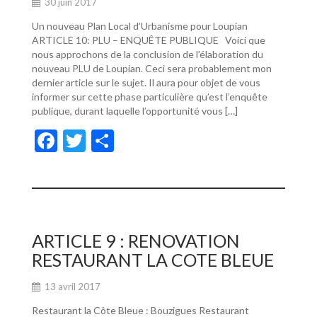
30 juin 2017
Un nouveau Plan Local d’Urbanisme pour Loupian
ARTICLE 10: PLU – ENQUÊTE PUBLIQUE Voici que
nous approchons de la conclusion de l’élaboration du
nouveau PLU de Loupian. Ceci sera probablement mon
dernier article sur le sujet. Il aura pour objet de vous
informer sur cette phase particulière qu’est l’enquête
publique, durant laquelle l’opportunité vous […]
F
T
P
ac
w
ar
e
itt
ta
b
er
g
o
er
ARTICLE 9 : RENOVATION
o
RESTAURANT LA COTE BLEUE
k
13 avril 2017
Restaurant la Côte Bleue : Bouzigues Restaurant