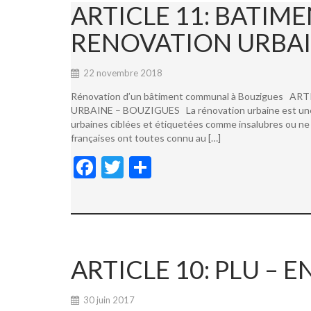
ARTICLE 11: BATI
RENOVATION URBAI
22 novembre 2018
Rénovation d’un bâtiment communal à Bouzigues
URBAINE – BOUZIGUES La rénovation urbaine est une not
urbaines ciblées et étiquetées comme insalubres ou ne 
françaises ont toutes connu au […]
F
T
P
ac
w
ar
e
itt
ta
b
er
g
o
er
ARTICLE 10: PLU –
o
k
30 juin 2017