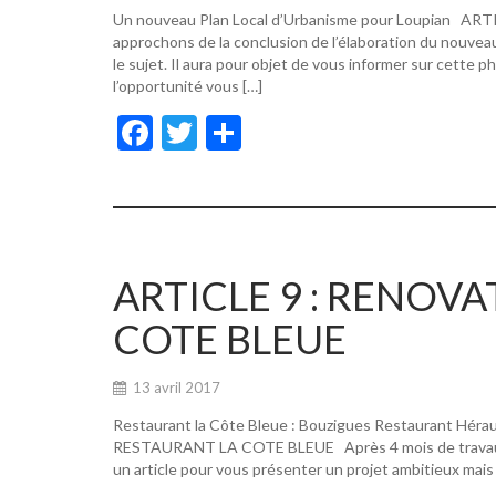
Un nouveau Plan Local d’Urbanisme pour Loupian A
approchons de la conclusion de l’élaboration du nouvea
le sujet. Il aura pour objet de vous informer sur cette p
l’opportunité vous […]
F
T
P
ac
w
ar
e
itt
ta
b
er
g
o
er
ARTICLE 9 : RENOV
o
COTE BLEUE
k
13 avril 2017
Restaurant la Côte Bleue : Bouzigues Restaurant Hér
RESTAURANT LA COTE BLEUE Après 4 mois de travaux, de
un article pour vous présenter un projet ambitieux mais