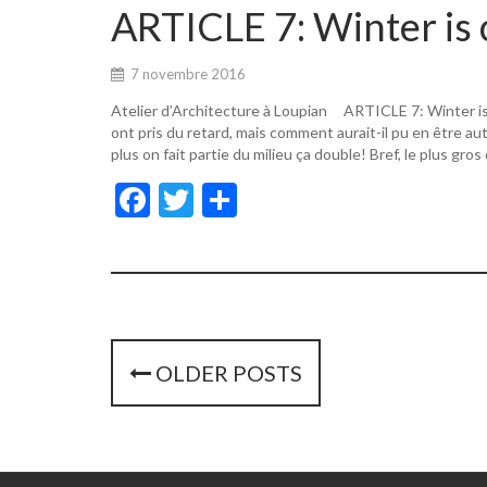
o
er
ARTICLE 7: Winter is 
o
k
7 novembre 2016
Atelier d’Architecture à Loupian ARTICLE 7: Winter i
ont pris du retard, mais comment aurait-il pu en être a
plus on fait partie du milieu ça double! Bref, le plus gros
F
T
P
ac
w
ar
e
itt
ta
b
er
g
o
er
o
P
OLDER POSTS
k
o
s