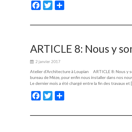
F
T
P
ac
w
ar
e
itt
ta
b
er
g
o
er
ARTICLE 8: Nous y s
o
k
2 janvier 2017
Atelier d’Architecture à Loupian ARTICLE 8: Nous y s
bureau de Mèze, pour enfin nous installer dans nos nouv
Le dernier mois a été chargé entre la fin des travaux et 
F
T
P
ac
w
ar
e
itt
ta
b
er
g