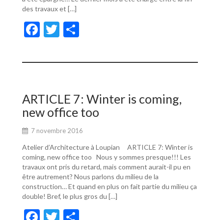
des travaux et […]
F
T
P
ac
w
ar
e
itt
ta
b
er
g
o
er
ARTICLE 7: Winter is coming,
o
new office too
k
7 novembre 2016
Atelier d’Architecture à Loupian ARTICLE 7: Winter is
coming, new office too Nous y sommes presque!!! Les
travaux ont pris du retard, mais comment aurait-il pu en
être autrement? Nous parlons du milieu de la
construction… Et quand en plus on fait partie du milieu ça
double! Bref, le plus gros du […]
F
T
P