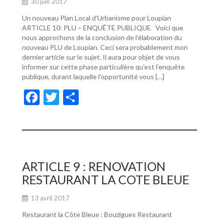
30 juin 2017
Un nouveau Plan Local d’Urbanisme pour Loupian
ARTICLE 10: PLU – ENQUÊTE PUBLIQUE Voici que
nous approchons de la conclusion de l’élaboration du
nouveau PLU de Loupian. Ceci sera probablement mon
dernier article sur le sujet. Il aura pour objet de vous
informer sur cette phase particulière qu’est l’enquête
publique, durant laquelle l’opportunité vous […]
F
T
P
ac
w
ar
e
itt
ta
b
er
g
o
er
ARTICLE 9 : RENOVATION
o
RESTAURANT LA COTE BLEUE
k
13 avril 2017
Restaurant la Côte Bleue : Bouzigues Restaurant