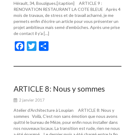
Hérault, 34, Bouzigues.[/caption] ARTICLE 9 :
RENOVATION RESTAURANT LA COTE BLEUE Après 4
mois de travaux, de stress et de travail acharné, je me
permets enfin d’écrire un article pour vous présenter un
projet ambitieux mais semé d’embûches. Après une prise
de contact il y’a […]
F
T
P
ac
w
ar
e
itt
ta
b
er
g
o
er
ARTICLE 8: Nous y sommes
o
2 janvier 2017
k
Atelier d’Architecture à Loupian ARTICLE 8: Nous y
sommes Voilà, C’est non sans émotion que nous avons
quitté le bureau de Mèze, pour enfin nous installer dans
nos nouveaux locaux. La transition est rude, rien ne nous
a été épargné… Le dernier mois a été chargé entre la fin