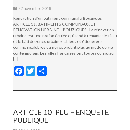
22 novembre 2018
Rénovation d’un bâtiment communal à Bouzigues
ARTICLE 11: BATIMENTS COMMUNAUX ET
RENOVATION URBAINE – BOUZIGUES La rénovation
urbaine est une notion éculée qui tend à remanier le tissu
et le bâti de zones urbaines ciblées et étiquetées
comme insalubres ou ne répondant plus au mode de vie
contemporain. Les villes françaises ont toutes connu au
[…]
F
T
P
ac
w
ar
e
itt
ta
b
er
g
o
er
ARTICLE 10: PLU – ENQUÊTE
o
PUBLIQUE
k