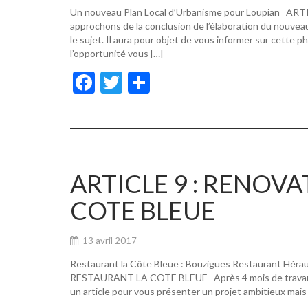
Un nouveau Plan Local d’Urbanisme pour Loupian A
approchons de la conclusion de l’élaboration du nouvea
le sujet. Il aura pour objet de vous informer sur cette p
l’opportunité vous […]
F
T
P
ac
w
ar
e
itt
ta
b
er
g
o
er
ARTICLE 9 : RENOV
o
COTE BLEUE
k
13 avril 2017
Restaurant la Côte Bleue : Bouzigues Restaurant Hér
RESTAURANT LA COTE BLEUE Après 4 mois de travaux, de
un article pour vous présenter un projet ambitieux mais