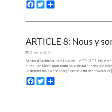
F
T
P
ac
w
ar
e
itt
ta
b
er
g
o
er
ARTICLE 8: Nous y s
o
k
2 janvier 2017
Atelier d’Architecture à Loupian ARTICLE 8: Nous y s
bureau de Mèze, pour enfin nous installer dans nos nouv
Le dernier mois a été chargé entre la fin des travaux et 
F
T
P
ac
w
ar
e
itt
ta
b
er
g