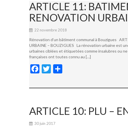
ARTICLE 11: BATI
RENOVATION URBAI
22 novembre 2018
Rénovation d’un bâtiment communal à Bouzigues
URBAINE – BOUZIGUES La rénovation urbaine est une not
urbaines ciblées et étiquetées comme insalubres ou ne 
françaises ont toutes connu au […]
F
T
P
ac
w
ar
e
itt
ta
b
er
g
o
er
ARTICLE 10: PLU –
o
k
30 juin 2017