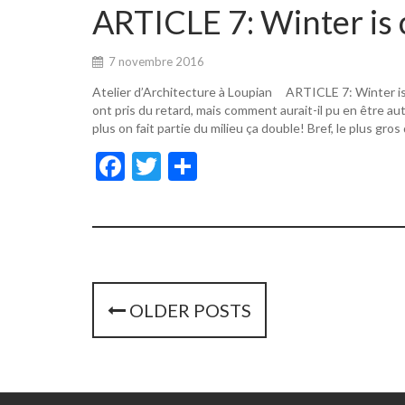
o
er
ARTICLE 7: Winter is 
o
k
7 novembre 2016
Atelier d’Architecture à Loupian ARTICLE 7: Winter i
ont pris du retard, mais comment aurait-il pu en être a
plus on fait partie du milieu ça double! Bref, le plus gros
F
T
P
ac
w
ar
e
itt
ta
b
er
g
o
er
o
P
OLDER POSTS
k
o
s