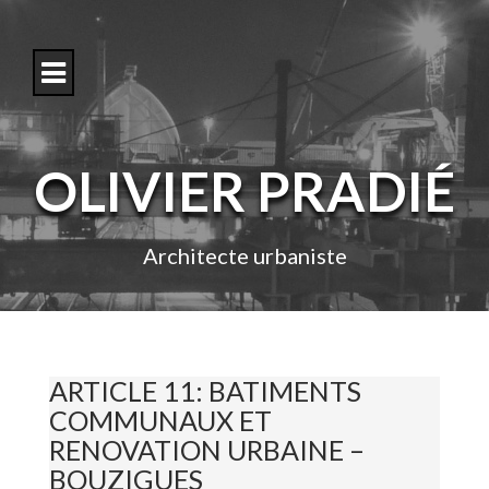
S
k
i
p
t
o
c
o
OLIVIER PRADIÉ
n
t
e
n
Architecte urbaniste
t
ARTICLE 11: BATIMENTS
COMMUNAUX ET
RENOVATION URBAINE –
BOUZIGUES