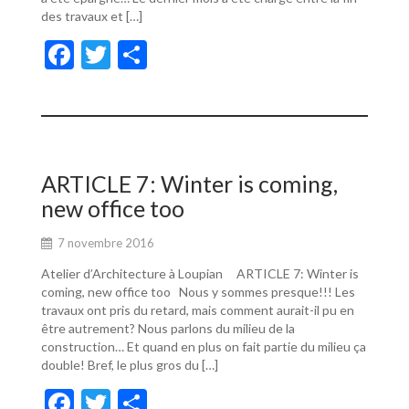
des travaux et […]
F
T
P
ac
w
ar
e
itt
ta
b
er
g
o
er
ARTICLE 7: Winter is coming,
o
new office too
k
7 novembre 2016
Atelier d’Architecture à Loupian ARTICLE 7: Winter is
coming, new office too Nous y sommes presque!!! Les
travaux ont pris du retard, mais comment aurait-il pu en
être autrement? Nous parlons du milieu de la
construction… Et quand en plus on fait partie du milieu ça
double! Bref, le plus gros du […]
F
T
P