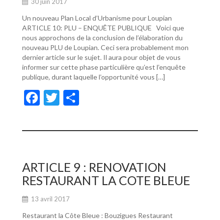
30 juin 2017
Un nouveau Plan Local d’Urbanisme pour Loupian
ARTICLE 10: PLU – ENQUÊTE PUBLIQUE Voici que
nous approchons de la conclusion de l’élaboration du
nouveau PLU de Loupian. Ceci sera probablement mon
dernier article sur le sujet. Il aura pour objet de vous
informer sur cette phase particulière qu’est l’enquête
publique, durant laquelle l’opportunité vous […]
F
T
P
ac
w
ar
e
itt
ta
b
er
g
o
er
ARTICLE 9 : RENOVATION
o
RESTAURANT LA COTE BLEUE
k
13 avril 2017
Restaurant la Côte Bleue : Bouzigues Restaurant