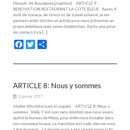
Hérault, 34, Bouzigues.[/caption] ARTICLE 9 :
RENOVATION RESTAURANT LA COTE BLEUE Après 4
mois de travaux, de stress et de travail acharné, je me
permets enfin d’écrire un article pour vous présenter un
projet ambitieux mais semé d’embûches. Après une prise
de contact il y’a […]
F
T
P
ac
w
ar
e
itt
ta
b
er
g
o
er
ARTICLE 8: Nous y sommes
o
2 janvier 2017
k
Atelier d’Architecture à Loupian ARTICLE 8: Nous y
sommes Voilà, C’est non sans émotion que nous avons
quitté le bureau de Mèze, pour enfin nous installer dans
nos nouveaux locaux. La transition est rude, rien ne nous
a été épargné… Le dernier mois a été chargé entre la fin