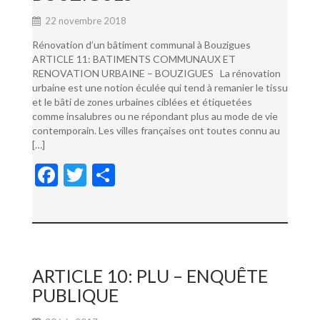
22 novembre 2018
Rénovation d’un bâtiment communal à Bouzigues
ARTICLE 11: BATIMENTS COMMUNAUX ET
RENOVATION URBAINE – BOUZIGUES La rénovation
urbaine est une notion éculée qui tend à remanier le tissu
et le bâti de zones urbaines ciblées et étiquetées
comme insalubres ou ne répondant plus au mode de vie
contemporain. Les villes françaises ont toutes connu au
[…]
F
T
P
ac
w
ar
e
itt
ta
b
er
g
o
er
ARTICLE 10: PLU – ENQUÊTE
o
PUBLIQUE
k