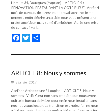
Hérault, 34, Bouzigues.[/caption] ARTICLE 9 :
RENOVATION RESTAURANT LA COTE BLEUE Après 4
mois de travaux, de stress et de travail acharné, je me
permets enfin d’écrire un article pour vous présenter un
projet ambitieux mais semé d’embûches. Après une prise
de contact il y’a […]
F
T
P
ac
w
ar
e
itt
ta
b
er
g
o
er
ARTICLE 8: Nous y sommes
o
2 janvier 2017
k
Atelier d’Architecture à Loupian ARTICLE 8: Nous y
sommes Voilà, C’est non sans émotion que nous avons
quitté le bureau de Mèze, pour enfin nous installer dans
nos nouveaux locaux. La transition est rude, rien ne nous
a été épargné… Le dernier mois a été chargé entre la fin