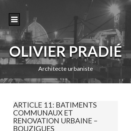
S
k
i
p
t
o
c
o
OLIVIER PRADIÉ
n
t
e
n
Architecte urbaniste
t
ARTICLE 11: BATIMENTS
COMMUNAUX ET
RENOVATION URBAINE –
BOUZIGUES