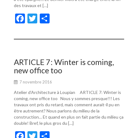
des travaux et […]
F
T
P
ac
w
ar
e
itt
ta
b
er
g
o
er
ARTICLE 7: Winter is coming,
o
new office too
k
7 novembre 2016
Atelier d’Architecture à Loupian ARTICLE 7: Winter is
coming, new office too Nous y sommes presque!!! Les
travaux ont pris du retard, mais comment aurait-il pu en
être autrement? Nous parlons du milieu de la
construction… Et quand en plus on fait partie du milieu ça
double! Bref, le plus gros du […]
F
T
P