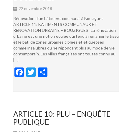
22 novembre 2018
Rénovation d’un bâtiment communal à Bouzigues
ARTICLE 11: BATIMENTS COMMUNAUX ET
RENOVATION URBAINE – BOUZIGUES La rénovation
urbaine est une notion éculée qui tend à remanier le tissu
et le bâti de zones urbaines ciblées et étiquetées
comme insalubres ou ne répondant plus au mode de vie
contemporain. Les villes françaises ont toutes connu au
[…]
F
T
P
ac
w
ar
e
itt
ta
b
er
g
o
er
ARTICLE 10: PLU – ENQUÊTE
o
PUBLIQUE
k