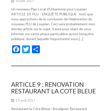
30 juin 2017
Un nouveau Plan Local d’Urbanisme pour Loupian
ARTICLE 10: PLU – ENQUÊTE PUBLIQUE Voici que
nous approchons de la conclusion de l’élaboration du
nouveau PLU de Loupian. Ceci sera probablement mon
dernier article sur le sujet. Il aura pour objet de vous
informer sur cette phase particulière qu’est l’enquête
publique, durant laquelle l’opportunité vous […]
F
T
P
ac
w
ar
e
itt
ta
b
er
g
o
er
ARTICLE 9 : RENOVATION
o
RESTAURANT LA COTE BLEUE
k
13 avril 2017
Restaurant la Côte Bleue : Bouzigues Restaurant