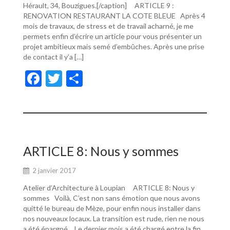
Hérault, 34, Bouzigues.[/caption] ARTICLE 9 :
RENOVATION RESTAURANT LA COTE BLEUE Après 4
mois de travaux, de stress et de travail acharné, je me
permets enfin d’écrire un article pour vous présenter un
projet ambitieux mais semé d’embûches. Après une prise
de contact il y’a […]
F
T
P
ac
w
ar
e
itt
ta
b
er
g
o
er
ARTICLE 8: Nous y sommes
o
2 janvier 2017
k
Atelier d’Architecture à Loupian ARTICLE 8: Nous y
sommes Voilà, C’est non sans émotion que nous avons
quitté le bureau de Mèze, pour enfin nous installer dans
nos nouveaux locaux. La transition est rude, rien ne nous
a été épargné… Le dernier mois a été chargé entre la fin