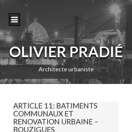
S
k
i
p
t
o
c
o
OLIVIER PRADIÉ
n
t
e
n
Architecte urbaniste
t
ARTICLE 11: BATIMENTS
COMMUNAUX ET
RENOVATION URBAINE –
BOUZIGUES