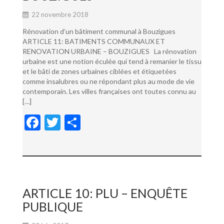
22 novembre 2018
Rénovation d’un bâtiment communal à Bouzigues
ARTICLE 11: BATIMENTS COMMUNAUX ET
RENOVATION URBAINE – BOUZIGUES La rénovation
urbaine est une notion éculée qui tend à remanier le tissu
et le bâti de zones urbaines ciblées et étiquetées
comme insalubres ou ne répondant plus au mode de vie
contemporain. Les villes françaises ont toutes connu au
[…]
F
T
P
ac
w
ar
e
itt
ta
b
er
g
o
er
ARTICLE 10: PLU – ENQUÊTE
o
PUBLIQUE
k