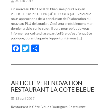
30 juin 2017
Un nouveau Plan Local d’Urbanisme pour Loupian
ARTICLE 10: PLU – ENQUÊTE PUBLIQUE Voici que
nous approchons de la conclusion de l’élaboration du
nouveau PLU de Loupian. Ceci sera probablement mon
dernier article sur le sujet. Il aura pour objet de vous
informer sur cette phase particulière qu’est l’enquête
publique, durant laquelle l’opportunité vous […]
F
T
P
ac
w
ar
e
itt
ta
b
er
g
o
er
ARTICLE 9 : RENOVATION
o
RESTAURANT LA COTE BLEUE
k
13 avril 2017
Restaurant la Côte Bleue : Bouzigues Restaurant