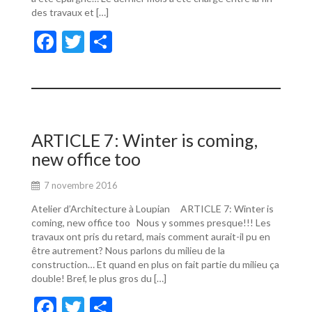
des travaux et […]
F
T
P
ac
w
ar
e
itt
ta
b
er
g
o
er
ARTICLE 7: Winter is coming,
o
new office too
k
7 novembre 2016
Atelier d’Architecture à Loupian ARTICLE 7: Winter is
coming, new office too Nous y sommes presque!!! Les
travaux ont pris du retard, mais comment aurait-il pu en
être autrement? Nous parlons du milieu de la
construction… Et quand en plus on fait partie du milieu ça
double! Bref, le plus gros du […]
F
T
P