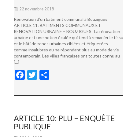
22 novembre 2018
Rénovation d’un bâtiment communal à Bouzigues
ARTICLE 11: BATIMENTS COMMUNAUX ET
RENOVATION URBAINE – BOUZIGUES La rénovation
urbaine est une notion éculée qui tend à remanier le tissu
et le bâti de zones urbaines ciblées et étiquetées
comme insalubres ou ne répondant plus au mode de vie
contemporain. Les villes françaises ont toutes connu au
[…]
F
T
P
ac
w
ar
e
itt
ta
b
er
g
o
er
ARTICLE 10: PLU – ENQUÊTE
o
PUBLIQUE
k