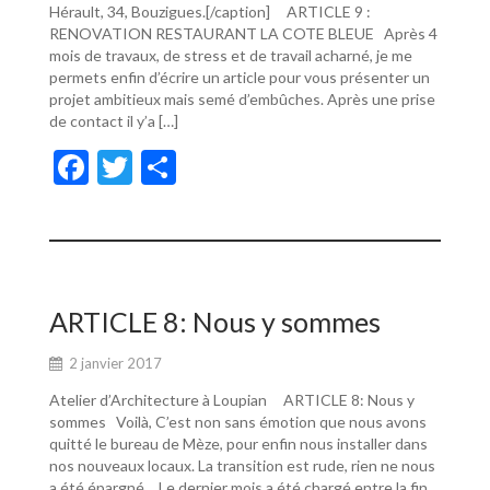
Hérault, 34, Bouzigues.[/caption] ARTICLE 9 :
RENOVATION RESTAURANT LA COTE BLEUE Après 4
mois de travaux, de stress et de travail acharné, je me
permets enfin d’écrire un article pour vous présenter un
projet ambitieux mais semé d’embûches. Après une prise
de contact il y’a […]
F
T
P
ac
w
ar
e
itt
ta
b
er
g
o
er
ARTICLE 8: Nous y sommes
o
2 janvier 2017
k
Atelier d’Architecture à Loupian ARTICLE 8: Nous y
sommes Voilà, C’est non sans émotion que nous avons
quitté le bureau de Mèze, pour enfin nous installer dans
nos nouveaux locaux. La transition est rude, rien ne nous
a été épargné… Le dernier mois a été chargé entre la fin