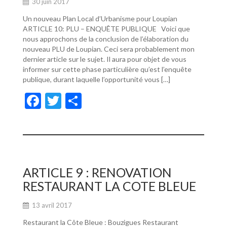
30 juin 2017
Un nouveau Plan Local d’Urbanisme pour Loupian
ARTICLE 10: PLU – ENQUÊTE PUBLIQUE Voici que
nous approchons de la conclusion de l’élaboration du
nouveau PLU de Loupian. Ceci sera probablement mon
dernier article sur le sujet. Il aura pour objet de vous
informer sur cette phase particulière qu’est l’enquête
publique, durant laquelle l’opportunité vous […]
F
T
P
ac
w
ar
e
itt
ta
b
er
g
o
er
ARTICLE 9 : RENOVATION
o
RESTAURANT LA COTE BLEUE
k
13 avril 2017
Restaurant la Côte Bleue : Bouzigues Restaurant