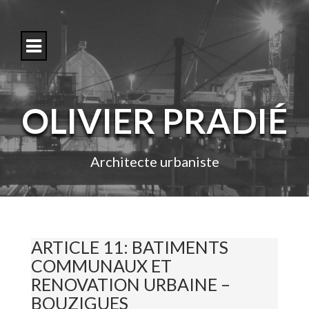
S
k
i
p
t
o
c
o
OLIVIER PRADIÉ
n
t
e
n
Architecte urbaniste
t
ARTICLE 11: BATIMENTS
COMMUNAUX ET
RENOVATION URBAINE –
BOUZIGUES