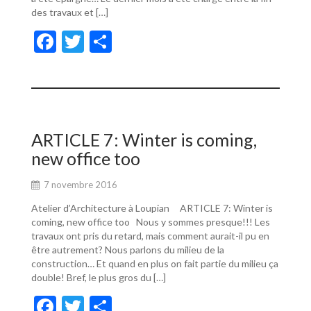
des travaux et […]
F
T
P
ac
w
ar
e
itt
ta
b
er
g
o
er
ARTICLE 7: Winter is coming,
o
new office too
k
7 novembre 2016
Atelier d’Architecture à Loupian ARTICLE 7: Winter is
coming, new office too Nous y sommes presque!!! Les
travaux ont pris du retard, mais comment aurait-il pu en
être autrement? Nous parlons du milieu de la
construction… Et quand en plus on fait partie du milieu ça
double! Bref, le plus gros du […]
F
T
P