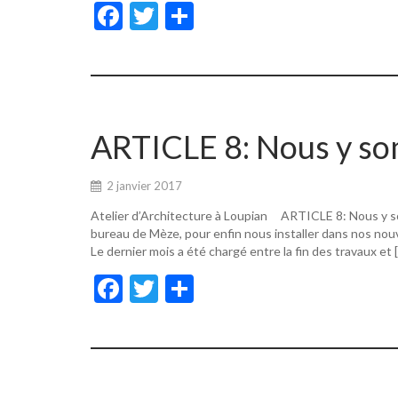
F
T
P
ac
w
ar
e
itt
ta
b
er
g
o
er
ARTICLE 8: Nous y s
o
k
2 janvier 2017
Atelier d’Architecture à Loupian ARTICLE 8: Nous y s
bureau de Mèze, pour enfin nous installer dans nos nouv
Le dernier mois a été chargé entre la fin des travaux et 
F
T
P
ac
w
ar
e
itt
ta
b
er
g