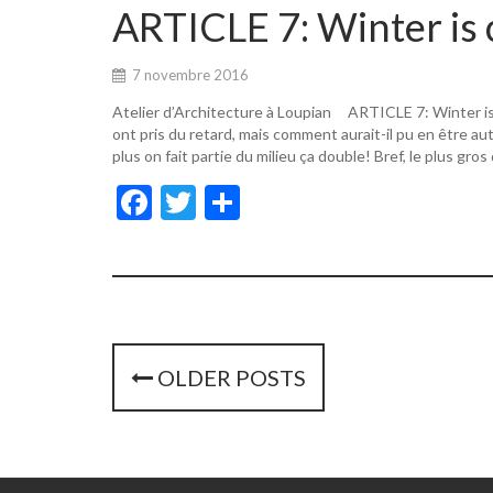
o
er
ARTICLE 7: Winter is 
o
k
7 novembre 2016
Atelier d’Architecture à Loupian ARTICLE 7: Winter i
ont pris du retard, mais comment aurait-il pu en être a
plus on fait partie du milieu ça double! Bref, le plus gros
F
T
P
ac
w
ar
e
itt
ta
b
er
g
o
er
o
P
OLDER POSTS
k
o
s