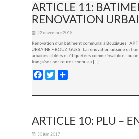
ARTICLE 11: BATI
RENOVATION URBAI
22 novembre 2018
Rénovation d’un bâtiment communal à Bouzigues
URBAINE – BOUZIGUES La rénovation urbaine est une not
urbaines ciblées et étiquetées comme insalubres ou ne 
françaises ont toutes connu au […]
F
T
P
ac
w
ar
e
itt
ta
b
er
g
o
er
ARTICLE 10: PLU –
o
k
30 juin 2017