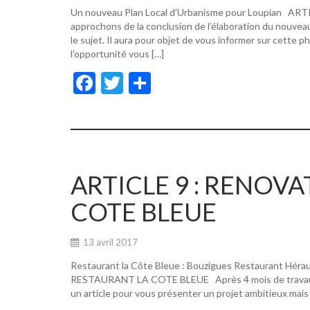
Un nouveau Plan Local d’Urbanisme pour Loupian A
approchons de la conclusion de l’élaboration du nouvea
le sujet. Il aura pour objet de vous informer sur cette p
l’opportunité vous […]
F
T
P
ac
w
ar
e
itt
ta
b
er
g
o
er
ARTICLE 9 : RENOV
o
COTE BLEUE
k
13 avril 2017
Restaurant la Côte Bleue : Bouzigues Restaurant Hér
RESTAURANT LA COTE BLEUE Après 4 mois de travaux, de
un article pour vous présenter un projet ambitieux mais