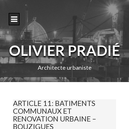
S
k
i
p
t
o
c
o
OLIVIER PRADIÉ
n
t
e
n
Architecte urbaniste
t
ARTICLE 11: BATIMENTS
COMMUNAUX ET
RENOVATION URBAINE –
BOUZIGUES