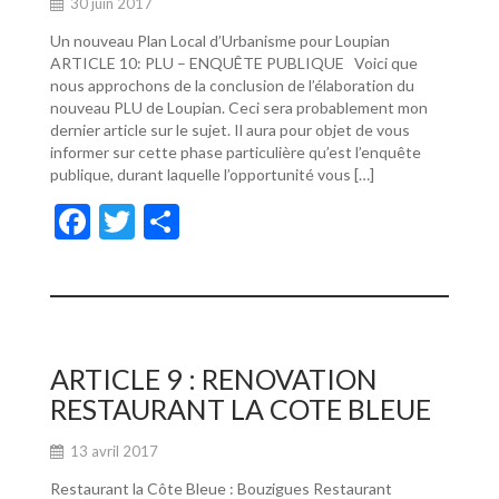
30 juin 2017
Un nouveau Plan Local d’Urbanisme pour Loupian
ARTICLE 10: PLU – ENQUÊTE PUBLIQUE Voici que
nous approchons de la conclusion de l’élaboration du
nouveau PLU de Loupian. Ceci sera probablement mon
dernier article sur le sujet. Il aura pour objet de vous
informer sur cette phase particulière qu’est l’enquête
publique, durant laquelle l’opportunité vous […]
F
T
P
ac
w
ar
e
itt
ta
b
er
g
o
er
ARTICLE 9 : RENOVATION
o
RESTAURANT LA COTE BLEUE
k
13 avril 2017
Restaurant la Côte Bleue : Bouzigues Restaurant