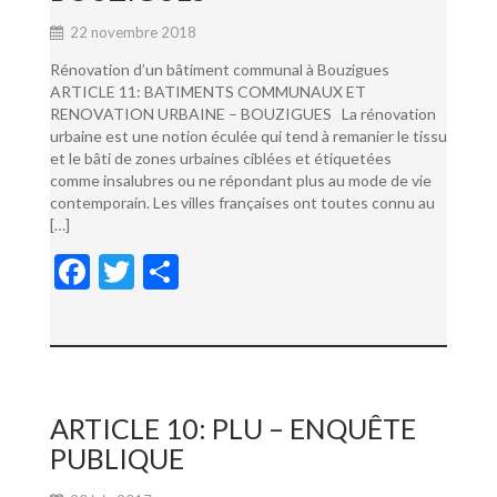
22 novembre 2018
Rénovation d’un bâtiment communal à Bouzigues
ARTICLE 11: BATIMENTS COMMUNAUX ET
RENOVATION URBAINE – BOUZIGUES La rénovation
urbaine est une notion éculée qui tend à remanier le tissu
et le bâti de zones urbaines ciblées et étiquetées
comme insalubres ou ne répondant plus au mode de vie
contemporain. Les villes françaises ont toutes connu au
[…]
F
T
P
ac
w
ar
e
itt
ta
b
er
g
o
er
ARTICLE 10: PLU – ENQUÊTE
o
PUBLIQUE
k