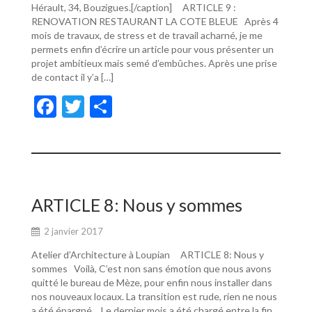
Hérault, 34, Bouzigues.[/caption] ARTICLE 9 :
RENOVATION RESTAURANT LA COTE BLEUE Après 4
mois de travaux, de stress et de travail acharné, je me
permets enfin d’écrire un article pour vous présenter un
projet ambitieux mais semé d’embûches. Après une prise
de contact il y’a […]
F
T
P
ac
w
ar
e
itt
ta
b
er
g
o
er
ARTICLE 8: Nous y sommes
o
2 janvier 2017
k
Atelier d’Architecture à Loupian ARTICLE 8: Nous y
sommes Voilà, C’est non sans émotion que nous avons
quitté le bureau de Mèze, pour enfin nous installer dans
nos nouveaux locaux. La transition est rude, rien ne nous
a été épargné… Le dernier mois a été chargé entre la fin