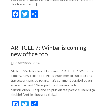
des travaux et […]
F
T
P
ac
w
ar
e
itt
ta
b
er
g
o
er
ARTICLE 7: Winter is coming,
o
new office too
k
7 novembre 2016
Atelier d’Architecture à Loupian ARTICLE 7: Winter is
coming, new office too Nous y sommes presque!!! Les
travaux ont pris du retard, mais comment aurait-il pu en
être autrement? Nous parlons du milieu de la
construction… Et quand en plus on fait partie du milieu ça
double! Bref, le plus gros du […]
F
T
P