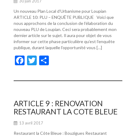
30 juin 2017
Un nouveau Plan Local d’Urbanisme pour Loupian
ARTICLE 10: PLU – ENQUÊTE PUBLIQUE Voici que
nous approchons de la conclusion de l’élaboration du
nouveau PLU de Loupian. Ceci sera probablement mon
dernier article sur le sujet. Il aura pour objet de vous
informer sur cette phase particulière qu’est l’enquête
publique, durant laquelle l’opportunité vous […]
F
T
P
ac
w
ar
e
itt
ta
b
er
g
o
er
ARTICLE 9 : RENOVATION
o
RESTAURANT LA COTE BLEUE
k
13 avril 2017
Restaurant la Côte Bleue : Bouzigues Restaurant