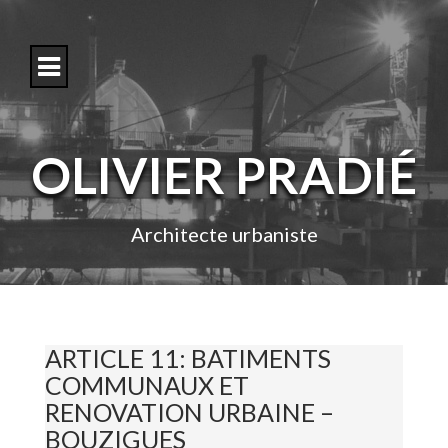
S
k
i
p
t
o
c
o
OLIVIER PRADIÉ
n
t
e
n
Architecte urbaniste
t
ARTICLE 11: BATIMENTS
COMMUNAUX ET
RENOVATION URBAINE –
BOUZIGUES