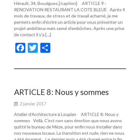
Hérault, 34, Bouzigues.[/caption] ARTICLE 9 :
RENOVATION RESTAURANT LA COTE BLEUE Après 4
mois de travaux, de stress et de travail acharné, je me
permets enfin d’écrire un article pour vous présenter un
projet ambitieux mais semé d’embûches. Après une prise
de contact il y’a […]
F
T
P
ac
w
ar
e
itt
ta
b
er
g
o
er
ARTICLE 8: Nous y sommes
o
2 janvier 2017
k
Atelier d’Architecture à Loupian ARTICLE 8: Nous y
sommes Voilà, C’est non sans émotion que nous avons
quitté le bureau de Mèze, pour enfin nous installer dans
nos nouveaux locaux. La transition est rude, rien ne nous
a été épargné… Le dernier mois a été chargé entre la fin