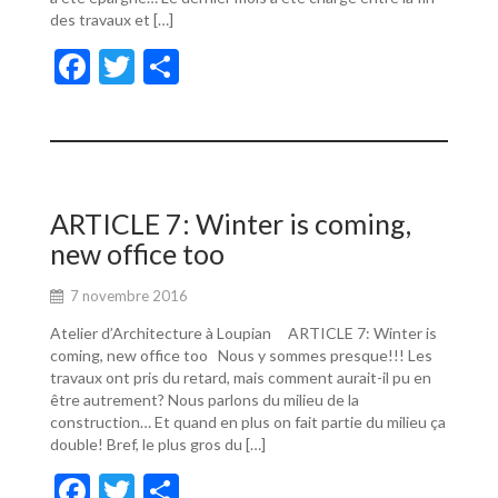
des travaux et […]
F
T
P
ac
w
ar
e
itt
ta
b
er
g
o
er
ARTICLE 7: Winter is coming,
o
new office too
k
7 novembre 2016
Atelier d’Architecture à Loupian ARTICLE 7: Winter is
coming, new office too Nous y sommes presque!!! Les
travaux ont pris du retard, mais comment aurait-il pu en
être autrement? Nous parlons du milieu de la
construction… Et quand en plus on fait partie du milieu ça
double! Bref, le plus gros du […]
F
T
P