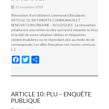
22 novembre 2018
Rénovation d’un bâtiment communal à Bouzigues
ARTICLE 11: BATIMENTS COMMUNAUX ET
RENOVATION URBAINE – BOUZIGUES La rénovation
urbaine est une notion éculée qui tend à remanier le tissu
et le bâti de zones urbaines ciblées et étiquetées
comme insalubres ou ne répondant plus au mode de vie
contemporain. Les villes françaises ont toutes connu au
[…]
F
T
P
ac
w
ar
e
itt
ta
b
er
g
o
er
ARTICLE 10: PLU – ENQUÊTE
o
PUBLIQUE
k