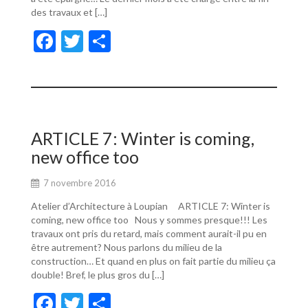
des travaux et […]
F
T
P
ac
w
ar
e
itt
ta
b
er
g
o
er
ARTICLE 7: Winter is coming,
o
new office too
k
7 novembre 2016
Atelier d’Architecture à Loupian ARTICLE 7: Winter is
coming, new office too Nous y sommes presque!!! Les
travaux ont pris du retard, mais comment aurait-il pu en
être autrement? Nous parlons du milieu de la
construction… Et quand en plus on fait partie du milieu ça
double! Bref, le plus gros du […]
F
T
P