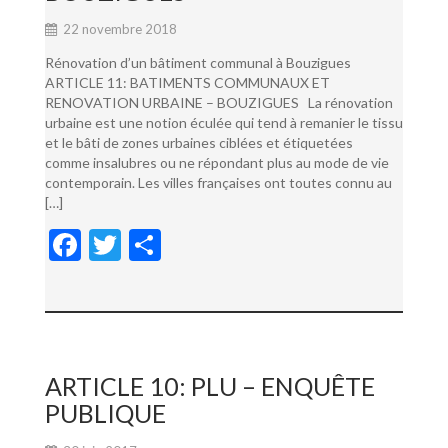
22 novembre 2018
Rénovation d’un bâtiment communal à Bouzigues
ARTICLE 11: BATIMENTS COMMUNAUX ET
RENOVATION URBAINE – BOUZIGUES La rénovation
urbaine est une notion éculée qui tend à remanier le tissu
et le bâti de zones urbaines ciblées et étiquetées
comme insalubres ou ne répondant plus au mode de vie
contemporain. Les villes françaises ont toutes connu au
[…]
F
T
P
ac
w
ar
e
itt
ta
b
er
g
o
er
ARTICLE 10: PLU – ENQUÊTE
o
PUBLIQUE
k