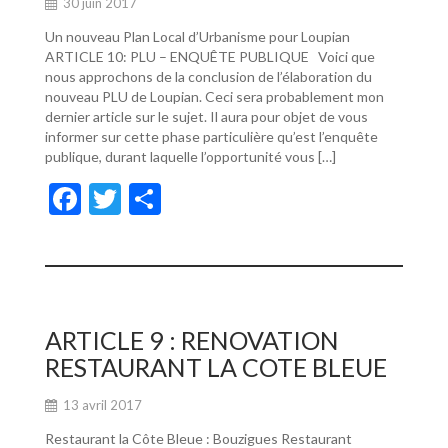
30 juin 2017
Un nouveau Plan Local d’Urbanisme pour Loupian
ARTICLE 10: PLU – ENQUÊTE PUBLIQUE Voici que
nous approchons de la conclusion de l’élaboration du
nouveau PLU de Loupian. Ceci sera probablement mon
dernier article sur le sujet. Il aura pour objet de vous
informer sur cette phase particulière qu’est l’enquête
publique, durant laquelle l’opportunité vous […]
F
T
P
ac
w
ar
e
itt
ta
b
er
g
o
er
ARTICLE 9 : RENOVATION
o
RESTAURANT LA COTE BLEUE
k
13 avril 2017
Restaurant la Côte Bleue : Bouzigues Restaurant