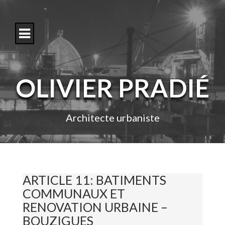
S
k
i
p
t
o
c
o
OLIVIER PRADIÉ
n
t
e
n
Architecte urbaniste
t
ARTICLE 11: BATIMENTS
COMMUNAUX ET
RENOVATION URBAINE –
BOUZIGUES