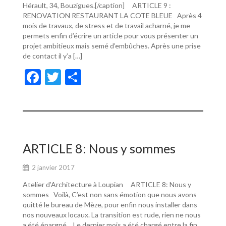
Hérault, 34, Bouzigues.[/caption] ARTICLE 9 :
RENOVATION RESTAURANT LA COTE BLEUE Après 4
mois de travaux, de stress et de travail acharné, je me
permets enfin d’écrire un article pour vous présenter un
projet ambitieux mais semé d’embûches. Après une prise
de contact il y’a […]
F
T
P
ac
w
ar
e
itt
ta
b
er
g
o
er
ARTICLE 8: Nous y sommes
o
2 janvier 2017
k
Atelier d’Architecture à Loupian ARTICLE 8: Nous y
sommes Voilà, C’est non sans émotion que nous avons
quitté le bureau de Mèze, pour enfin nous installer dans
nos nouveaux locaux. La transition est rude, rien ne nous
a été épargné… Le dernier mois a été chargé entre la fin