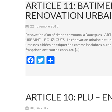
ARTICLE 11: BATI
RENOVATION URBAI
22 novembre 2018
Rénovation d’un bâtiment communal à Bouzigues
URBAINE – BOUZIGUES La rénovation urbaine est une not
urbaines ciblées et étiquetées comme insalubres ou ne 
françaises ont toutes connu au […]
F
T
P
ac
w
ar
e
itt
ta
b
er
g
o
er
ARTICLE 10: PLU –
o
k
30 juin 2017