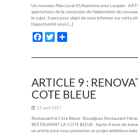
Un nouveau Plan Local d’Urbanisme pour Loupian A
approchons de la conclusion de l’élaboration du nouvea
le sujet. Il aura pour objet de vous informer sur cette p
l’opportunité vous […]
F
T
P
ac
w
ar
e
itt
ta
b
er
g
o
er
ARTICLE 9 : RENOV
o
COTE BLEUE
k
13 avril 2017
Restaurant la Côte Bleue : Bouzigues Restaurant Hér
RESTAURANT LA COTE BLEUE Après 4 mois de travaux, de
un article pour vous présenter un projet ambitieux mais