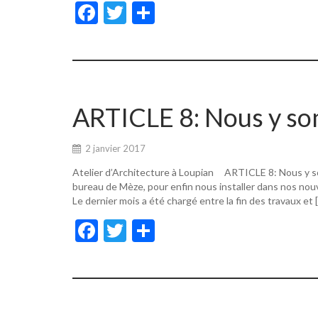
F
T
P
ac
w
ar
e
itt
ta
b
er
g
o
er
ARTICLE 8: Nous y s
o
k
2 janvier 2017
Atelier d’Architecture à Loupian ARTICLE 8: Nous y s
bureau de Mèze, pour enfin nous installer dans nos nouv
Le dernier mois a été chargé entre la fin des travaux et 
F
T
P
ac
w
ar
e
itt
ta
b
er
g