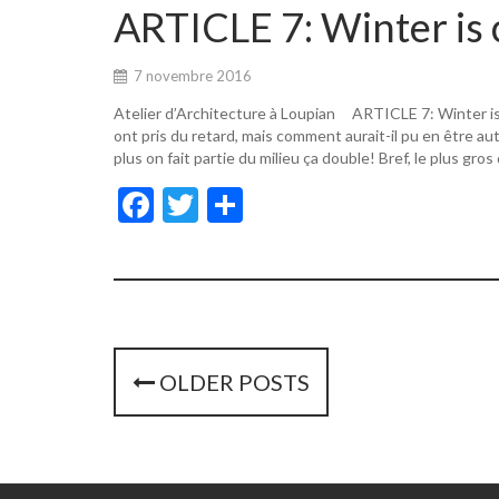
o
er
ARTICLE 7: Winter is 
o
k
7 novembre 2016
Atelier d’Architecture à Loupian ARTICLE 7: Winter i
ont pris du retard, mais comment aurait-il pu en être a
plus on fait partie du milieu ça double! Bref, le plus gros
F
T
P
ac
w
ar
e
itt
ta
b
er
g
o
er
o
P
OLDER POSTS
k
o
s