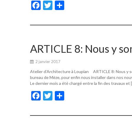
F
T
P
ac
w
ar
e
itt
ta
b
er
g
o
er
ARTICLE 8: Nous y s
o
k
2 janvier 2017
Atelier d’Architecture à Loupian ARTICLE 8: Nous y s
bureau de Mèze, pour enfin nous installer dans nos nouv
Le dernier mois a été chargé entre la fin des travaux et 
F
T
P
ac
w
ar
e
itt
ta
b
er
g