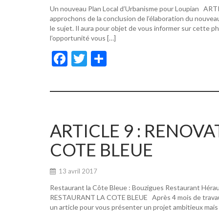
Un nouveau Plan Local d’Urbanisme pour Loupian A
approchons de la conclusion de l’élaboration du nouvea
le sujet. Il aura pour objet de vous informer sur cette p
l’opportunité vous […]
F
T
P
ac
w
ar
e
itt
ta
b
er
g
o
er
ARTICLE 9 : RENOV
o
COTE BLEUE
k
13 avril 2017
Restaurant la Côte Bleue : Bouzigues Restaurant Hér
RESTAURANT LA COTE BLEUE Après 4 mois de travaux, de
un article pour vous présenter un projet ambitieux mais