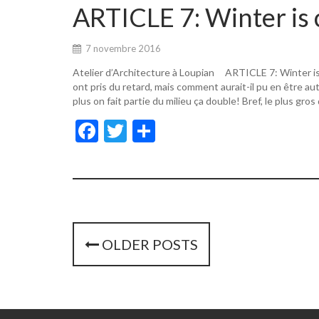
o
er
ARTICLE 7: Winter is 
o
k
7 novembre 2016
Atelier d’Architecture à Loupian ARTICLE 7: Winter i
ont pris du retard, mais comment aurait-il pu en être a
plus on fait partie du milieu ça double! Bref, le plus gros
F
T
P
ac
w
ar
e
itt
ta
b
er
g
o
er
o
P
OLDER POSTS
k
o
s