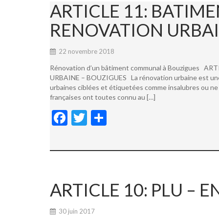
ARTICLE 11: BATI
RENOVATION URBAI
22 novembre 2018
Rénovation d’un bâtiment communal à Bouzigues
URBAINE – BOUZIGUES La rénovation urbaine est une not
urbaines ciblées et étiquetées comme insalubres ou ne 
françaises ont toutes connu au […]
F
T
P
ac
w
ar
e
itt
ta
b
er
g
o
er
ARTICLE 10: PLU –
o
k
30 juin 2017