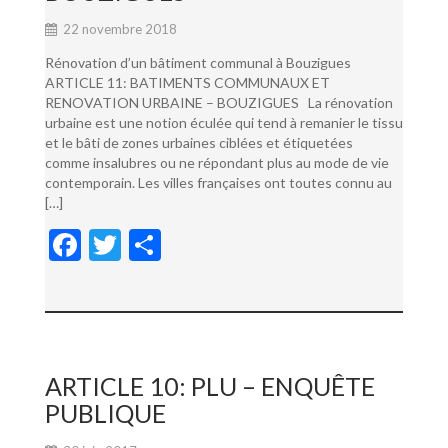
22 novembre 2018
Rénovation d’un bâtiment communal à Bouzigues
ARTICLE 11: BATIMENTS COMMUNAUX ET
RENOVATION URBAINE – BOUZIGUES La rénovation
urbaine est une notion éculée qui tend à remanier le tissu
et le bâti de zones urbaines ciblées et étiquetées
comme insalubres ou ne répondant plus au mode de vie
contemporain. Les villes françaises ont toutes connu au
[…]
F
T
P
ac
w
ar
e
itt
ta
b
er
g
o
er
ARTICLE 10: PLU – ENQUÊTE
o
PUBLIQUE
k