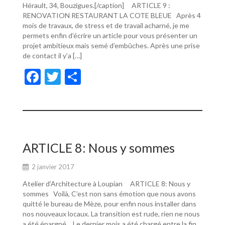
Hérault, 34, Bouzigues.[/caption] ARTICLE 9 :
RENOVATION RESTAURANT LA COTE BLEUE Après 4
mois de travaux, de stress et de travail acharné, je me
permets enfin d’écrire un article pour vous présenter un
projet ambitieux mais semé d’embûches. Après une prise
de contact il y’a […]
F
T
P
ac
w
ar
e
itt
ta
b
er
g
o
er
ARTICLE 8: Nous y sommes
o
2 janvier 2017
k
Atelier d’Architecture à Loupian ARTICLE 8: Nous y
sommes Voilà, C’est non sans émotion que nous avons
quitté le bureau de Mèze, pour enfin nous installer dans
nos nouveaux locaux. La transition est rude, rien ne nous
a été épargné… Le dernier mois a été chargé entre la fin