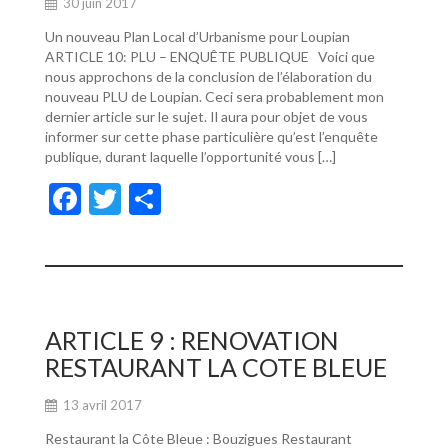
30 juin 2017
Un nouveau Plan Local d’Urbanisme pour Loupian
ARTICLE 10: PLU – ENQUÊTE PUBLIQUE Voici que
nous approchons de la conclusion de l’élaboration du
nouveau PLU de Loupian. Ceci sera probablement mon
dernier article sur le sujet. Il aura pour objet de vous
informer sur cette phase particulière qu’est l’enquête
publique, durant laquelle l’opportunité vous […]
F
T
P
ac
w
ar
e
itt
ta
b
er
g
o
er
ARTICLE 9 : RENOVATION
o
RESTAURANT LA COTE BLEUE
k
13 avril 2017
Restaurant la Côte Bleue : Bouzigues Restaurant