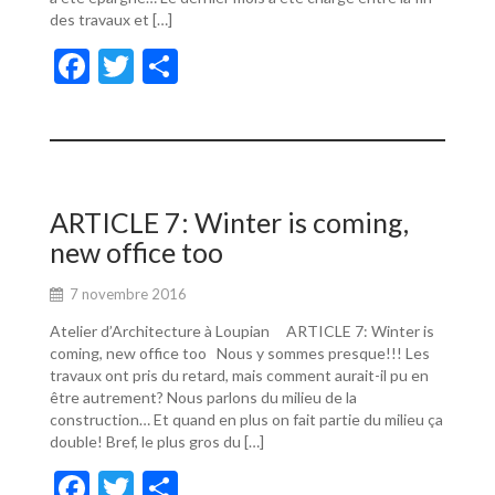
des travaux et […]
F
T
P
ac
w
ar
e
itt
ta
b
er
g
o
er
ARTICLE 7: Winter is coming,
o
new office too
k
7 novembre 2016
Atelier d’Architecture à Loupian ARTICLE 7: Winter is
coming, new office too Nous y sommes presque!!! Les
travaux ont pris du retard, mais comment aurait-il pu en
être autrement? Nous parlons du milieu de la
construction… Et quand en plus on fait partie du milieu ça
double! Bref, le plus gros du […]
F
T
P