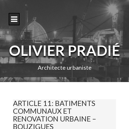
S
k
i
p
t
o
c
o
OLIVIER PRADIÉ
n
t
e
n
Architecte urbaniste
t
ARTICLE 11: BATIMENTS
COMMUNAUX ET
RENOVATION URBAINE –
BOUZIGUES