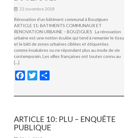
22 novembre 2018
Rénovation d’un bâtiment communal à Bouzigues
ARTICLE 11: BATIMENTS COMMUNAUX ET
RENOVATION URBAINE – BOUZIGUES La rénovation
urbaine est une notion éculée qui tend à remanier le tissu
et le bâti de zones urbaines ciblées et étiquetées
comme insalubres ou ne répondant plus au mode de vie
contemporain. Les villes françaises ont toutes connu au
[…]
F
T
P
ac
w
ar
e
itt
ta
b
er
g
o
er
ARTICLE 10: PLU – ENQUÊTE
o
PUBLIQUE
k