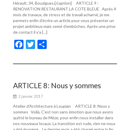
Hérault, 34, Bouzigues.[/caption] ARTICLE 9 :
RENOVATION RESTAURANT LA COTE BLEUE Après 4
mois de travaux, de stress et de travail acharné, je me
permets enfin d’écrire un article pour vous présenter un
projet ambitieux mais semé d’embûches. Après une prise
de contact il y’a […]
F
T
P
ac
w
ar
e
itt
ta
b
er
g
o
er
ARTICLE 8: Nous y sommes
o
2 janvier 2017
k
Atelier d’Architecture à Loupian ARTICLE 8: Nous y
sommes Voilà, C’est non sans émotion que nous avons
quitté le bureau de Mèze, pour enfin nous installer dans
nos nouveaux locaux. La transition est rude, rien ne nous
a été épargné… Le dernier mois a été chargé entre la fin