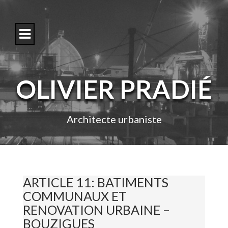
S
k
i
p
t
o
c
o
OLIVIER PRADIÉ
n
t
e
n
Architecte urbaniste
t
ARTICLE 11: BATIMENTS
COMMUNAUX ET
RENOVATION URBAINE –
BOUZIGUES