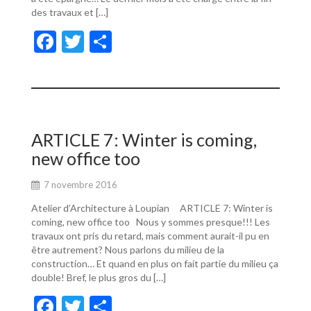
des travaux et […]
F
T
P
ac
w
ar
e
itt
ta
b
er
g
o
er
ARTICLE 7: Winter is coming,
o
new office too
k
7 novembre 2016
Atelier d’Architecture à Loupian ARTICLE 7: Winter is
coming, new office too Nous y sommes presque!!! Les
travaux ont pris du retard, mais comment aurait-il pu en
être autrement? Nous parlons du milieu de la
construction… Et quand en plus on fait partie du milieu ça
double! Bref, le plus gros du […]
F
T
P