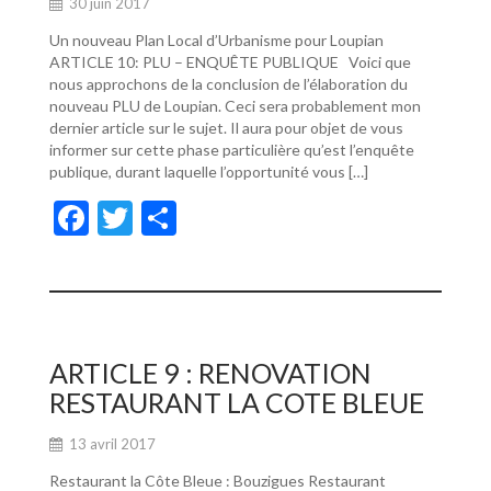
30 juin 2017
Un nouveau Plan Local d’Urbanisme pour Loupian
ARTICLE 10: PLU – ENQUÊTE PUBLIQUE Voici que
nous approchons de la conclusion de l’élaboration du
nouveau PLU de Loupian. Ceci sera probablement mon
dernier article sur le sujet. Il aura pour objet de vous
informer sur cette phase particulière qu’est l’enquête
publique, durant laquelle l’opportunité vous […]
F
T
P
ac
w
ar
e
itt
ta
b
er
g
o
er
ARTICLE 9 : RENOVATION
o
RESTAURANT LA COTE BLEUE
k
13 avril 2017
Restaurant la Côte Bleue : Bouzigues Restaurant