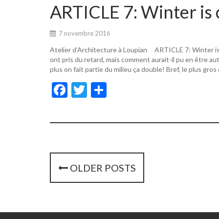
o
er
ARTICLE 7: Winter is 
o
k
7 novembre 2016
Atelier d’Architecture à Loupian ARTICLE 7: Winter i
ont pris du retard, mais comment aurait-il pu en être a
plus on fait partie du milieu ça double! Bref, le plus gros
F
T
P
ac
w
ar
e
itt
ta
b
er
g
o
er
o
P
OLDER POSTS
k
o
s