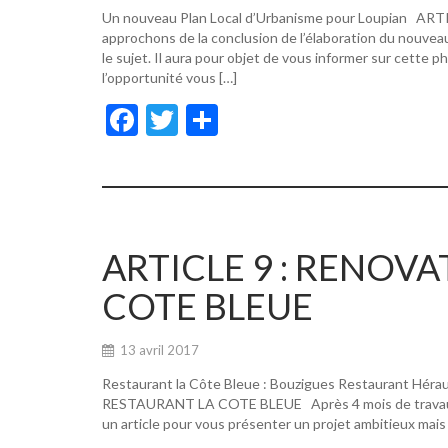
Un nouveau Plan Local d’Urbanisme pour Loupian A
approchons de la conclusion de l’élaboration du nouvea
le sujet. Il aura pour objet de vous informer sur cette p
l’opportunité vous […]
F
T
P
ac
w
ar
e
itt
ta
b
er
g
o
er
ARTICLE 9 : RENOV
o
COTE BLEUE
k
13 avril 2017
Restaurant la Côte Bleue : Bouzigues Restaurant Hér
RESTAURANT LA COTE BLEUE Après 4 mois de travaux, de
un article pour vous présenter un projet ambitieux mais